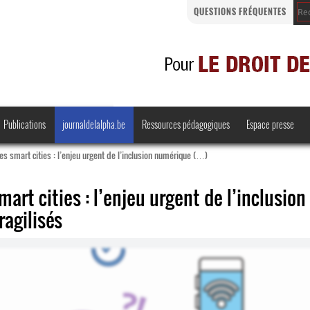
QUESTIONS FRÉQUENTES
Publications
journaldelalpha.be
Ressources pédagogiques
Espace presse
 smart cities : l’enjeu urgent de l’inclusion numérique (…)
rt cities : l’enjeu urgent de l’inclusion
ragilisés
Regards croisés
Comprendre et parler
Bienvenue en Belgique
·