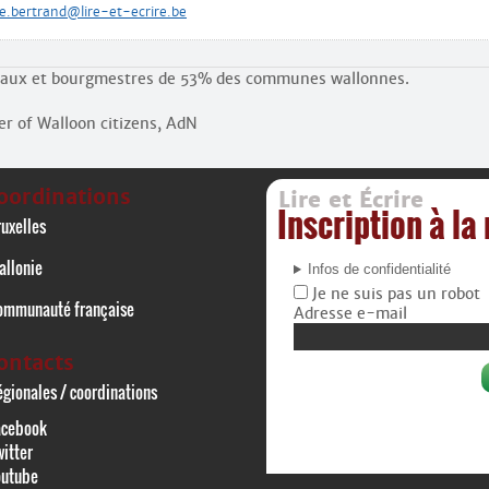
.bertrand@lire-et-ecrire.be
éraux et bourgmestres de 53% des communes wallonnes.
er of Walloon citizens, AdN
oordinations
Lire et Écrire
Inscription à la
uxelles
allonie
Infos de confidentialité
Je ne suis pas un robot
ommunauté française
Adresse e-mail
ontacts
gionales / coordinations
acebook
itter
outube