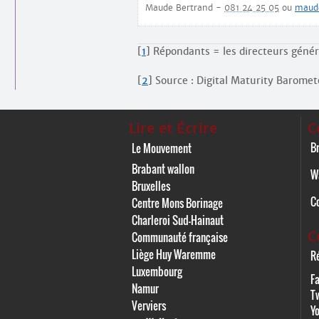
Maude Bertrand -
081 24 25 05
ou
maude
[
1
]
Répondants = les directeurs gén
[
2
]
Source : Digital Maturity Baromet
Lire et Écrire
C
Br
Le Mouvement
Brabant wallon
W
Bruxelles
C
Centre Mons Borinage
Charleroi Sud-Hainaut
C
Communauté française
Liège Huy Waremme
Ré
Luxembourg
F
Namur
Tw
Verviers
Y