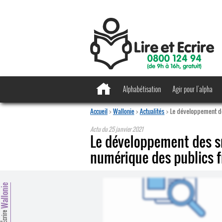
Alphabétisation
Agir pour l’alpha
Accueil
>
Wallonie
>
Actualités
>
Le développement des
Actu du
25 janvier 2021
Le développement des sma
numérique des publics f
allonie