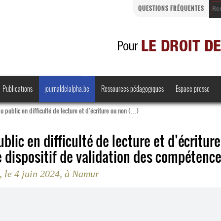
QUESTIONS FRÉQUENTES
Publications
journaldelalpha.be
Ressources pédagogiques
Espace presse
 public en difficulté de lecture et d’écriture ou non (…)
blic en difficulté de lecture et d’écritur
 dispositif de validation des compétenc
Regards croisés
Comprendre et parler
, le 4 juin 2024, à Namur
Bienvenue en Belgique
·