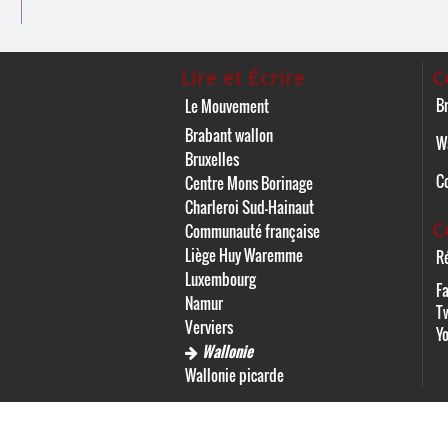
Lire et Écrire
C
Br
Le Mouvement
Brabant wallon
W
Bruxelles
C
Centre Mons Borinage
Charleroi Sud-Hainaut
C
Communauté française
Liège Huy Waremme
Ré
Luxembourg
F
Namur
Tw
Verviers
Y
Wallonie
Wallonie picarde