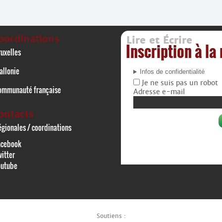
oordinations
Lire et Écrire
Inscription à la
uxelles
allonie
Infos de confidentialité
Je ne suis pas un robot
ommunauté française
Adresse e-mail
ontacts
gionales / coordinations
acebook
itter
outube
Soutiens :