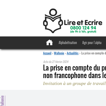
Alphabétisation
Agir pour l’alpha
Accueil
>
Wallonie
>
Actualités
>
La prise en compte du
Actu du
27 février 2024
La prise en compte du pu
non francophone dans le
Invitation à un groupe de travail
allonie