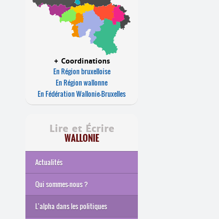
+ Coordinations
En Région bruxelloise
En Région wallonne
En Fédération Wallonie-Bruxelles
Lire et Écrire
WALLONIE
Actualités
Qui sommes-nous ?
Nos missions
Nos mandats
Notre histoire
Instances de l’ASBL
Équipe
Rapport d’activités
L’alpha dans les politiques