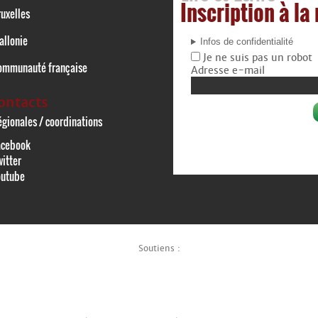
Inscription à la
uxelles
allonie
Infos de confidentialité
Je ne suis pas un robot
ommunauté française
Adresse e-mail
ontacts
gionales / coordinations
acebook
itter
outube
Soutiens :