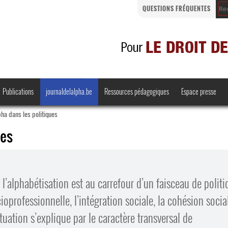
QUESTIONS FRÉQUENTES
Publications
journaldelalpha.be
Ressources pédagogiques
Espace presse
pha dans les politiques
ues
Regards croisés
Comprendre et parler
l’alphabétisation est au carrefour d’un faisceau de politi
Bienvenue en Belgique
io­professionnelle, l’intégration sociale, la cohésion socia
·
uation s’explique par le caractère transversal de