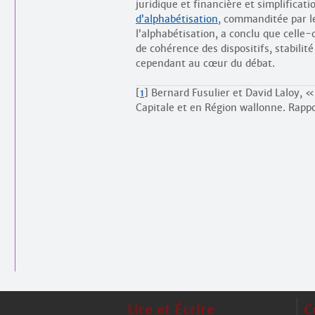
juridique et financière et simplificat
d’alphabétisation
, commanditée par le
l’alphabétisation, a conclu que celle-
de cohérence des dispositifs, stabilit
cependant au cœur du débat.
[
1
]
Bernard Fusulier et David Laloy, «
Capitale et en Région wallonne. Rappo
Lire et Écrire
C