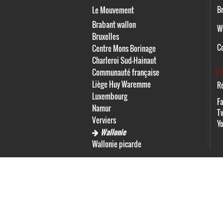
Br
Le Mouvement
Brabant wallon
W
Bruxelles
C
Centre Mons Borinage
Charleroi Sud-Hainaut
C
Communauté française
Liège Huy Waremme
Ré
Luxembourg
F
Namur
Tw
Verviers
Y
Wallonie
Wallonie picarde