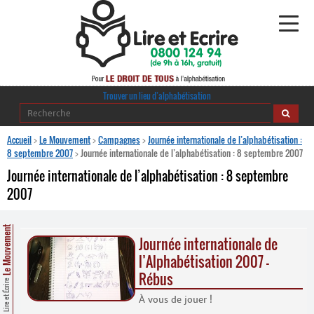
Alphabétisation
Trouver un lieu d’alphabétisation
Agir pour l’alpha
Accueil
>
Le Mouvement
>
Campagnes
>
Journée internationale de l’alphabétisation :
8 septembre 2007
>
Journée internationale de l’alphabétisation : 8 septembre 2007
Publications
Journée internationale de l’alphabétisation : 8 septembre
2007
journaldelalpha.be
Regards croisés
Le Mouvement
Journée internationale de
Ressources pédagogiques
l’Alphabétisation 2007 –
Rébus
Espace presse
Lire et Écrire
À vous de jouer !