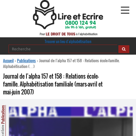
Alphabétisation
Trouver un lieu d’alphabétisation
Agir pour l’alpha
Accueil
>
Publications
>
Journal de l’alpha 157 et 158 : Relations école-famille.
Alphabétisation (…)
Publications
Journal de l’alpha 157 et 158 : Relations école-
famille. Alphabétisation familiale (mars-avril et
journaldelalpha.be
mai-juin 2007)
Regards croisés
Ressources pédagogiques
Publications
Espace presse
Lire et Écrire