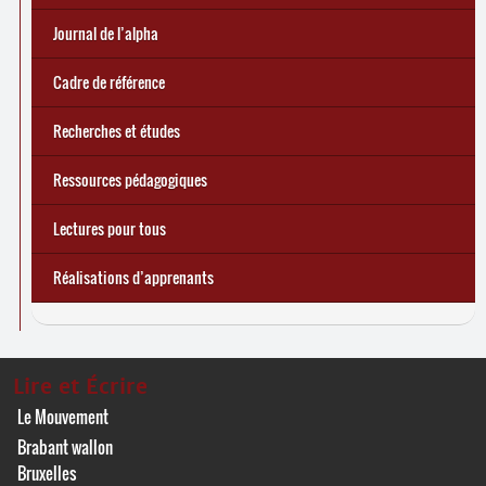
e
Réforme des allocations de chômage : premiers bilans
Statistiques 2025 sur les apprenant
... Tous les articles
·
es à Lire et Écrire
🎬 L’alpha populaire : c’est quoi ?
Journal de l’alpha 241 (2
trimestre 2026) : Militer pour
Journal de l’alpha
d’une exclusion annoncée
écrire demain
Cadre de référence
Recherches et études
Ressources pédagogiques
Lectures pour tous
Réalisations d’apprenants
Lire et Écrire
Le Mouvement
Brabant wallon
Bruxelles