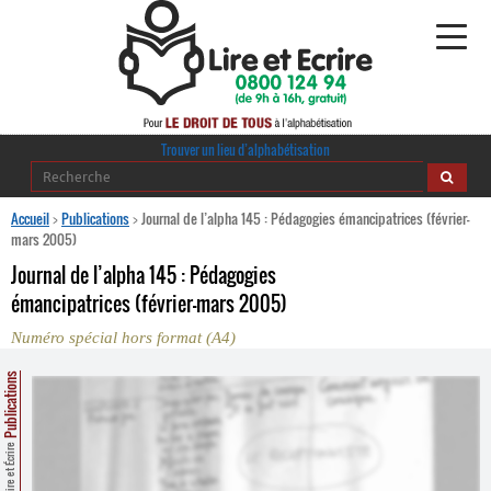
Alphabétisation
Trouver un lieu d’alphabétisation
Agir pour l’alpha
Accueil
>
Publications
>
Journal de l’alpha 145 : Pédagogies émancipatrices (février-
mars 2005)
Publications
Journal de l’alpha 145 : Pédagogies
émancipatrices (février-mars 2005)
journaldelalpha.be
Numéro spécial hors format (A4)
Regards croisés
Ressources pédagogiques
Publications
Espace presse
Lire et Écrire