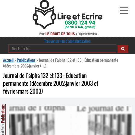
Alphabétisation
Trouver un lieu d’alphabétisation
Agir pour l’alpha
Accueil
>
Publications
>
Journal de l’alpha 132 et 133 : Éducation permanente
(décembre 2002-janvier (…)
Publications
Journal de l’alpha 132 et 133 : Éducation
permanente (décembre 2002-janvier 2003 et
journaldelalpha.be
février-mars 2003)
Regards croisés
Ressources pédagogiques
Publications
Espace presse
Lire et Écrire