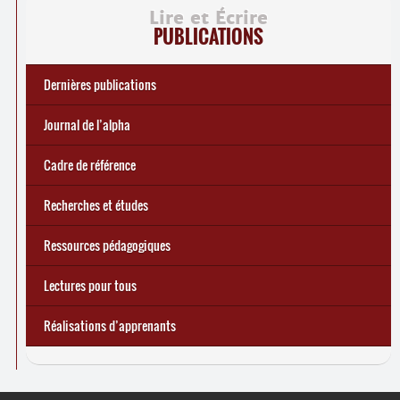
Lire et Écrire
PUBLICATIONS
Dernières publications
e
Réforme des allocations de chômage : premiers bilans
Statistiques 2025 sur les apprenant
... Tous les articles
·
es à Lire et Écrire
🎬 L’alpha populaire : c’est quoi ?
Journal de l’alpha 241 (2
trimestre 2026) : Militer pour
Journal de l’alpha
d’une exclusion annoncée
écrire demain
Cadre de référence
Recherches et études
Ressources pédagogiques
Lectures pour tous
Réalisations d’apprenants