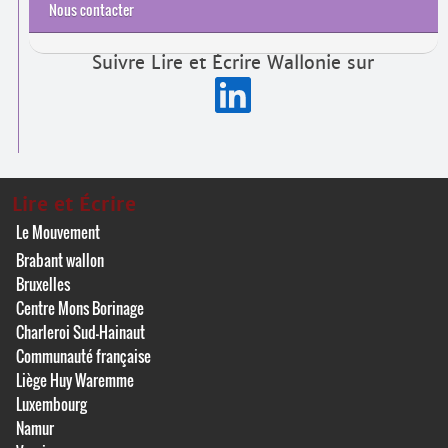
Recherches et études
Rapports d’activité
Nous contacter
Suivre Lire et Écrire Wallonie sur
Lire et Écrire
Le Mouvement
Brabant wallon
Bruxelles
Centre Mons Borinage
Charleroi Sud-Hainaut
Communauté française
Liège Huy Waremme
Luxembourg
Namur