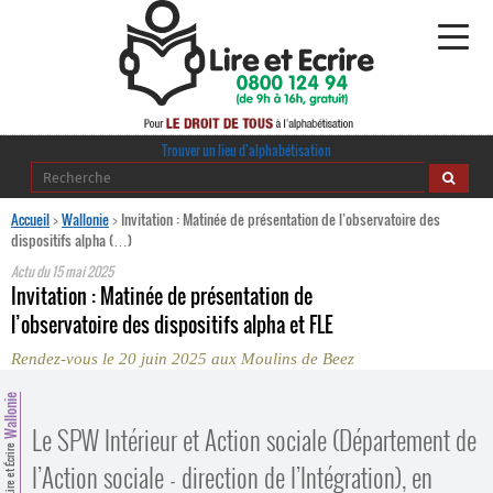
Alphabétisation
Trouver un lieu d’alphabétisation
Agir pour l’alpha
Accueil
>
Wallonie
>
Invitation : Matinée de présentation de l’observatoire des
dispositifs alpha (…)
Publications
Actu du
15 mai 2025
Invitation : Matinée de présentation de
journaldelalpha.be
l’observatoire des dispositifs alpha et FLE
Rendez-vous le 20 juin 2025 aux Moulins de Beez
Regards croisés
Ressources pédagogiques
Wallonie
Le SPW Intérieur et Action sociale (Département de
Espace presse
Lire et Écrire
l’Action sociale - direction de l’Intégration), en