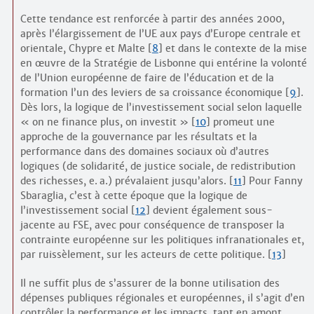
Cette tendance est renforcée à partir des années 2000,
après l’élargissement de l’UE aux pays d’Europe centrale et
orientale, Chypre et Malte
[
8
]
et dans le contexte de la mise
en œuvre de la Stratégie de Lisbonne qui entérine la volonté
de l’Union européenne de faire de l’éducation et de la
formation l’un des leviers de sa croissance économique
[
9
]
.
Dès lors, la logique de l’investissement social selon laquelle
« on ne finance plus, on investit »
[
10
]
promeut une
approche de la gouvernance par les résultats et la
performance dans des domaines sociaux où d’autres
logiques (de solidarité, de justice sociale, de redistribution
des richesses, e. a.) prévalaient jusqu’alors.
[
11
]
Pour Fanny
Sbaraglia, c’est à cette époque que la logique de
l’investissement social
[
12
]
devient également sous-
jacente au FSE, avec pour conséquence de transposer la
contrainte européenne sur les politiques infranationales et,
par ruissèlement, sur les acteurs de cette politique.
[
13
]
Il ne suffit plus de s’assurer de la bonne utilisation des
dépenses publiques régionales et européennes, il s’agit d’en
contrôler la performance et les impacts, tant en amont