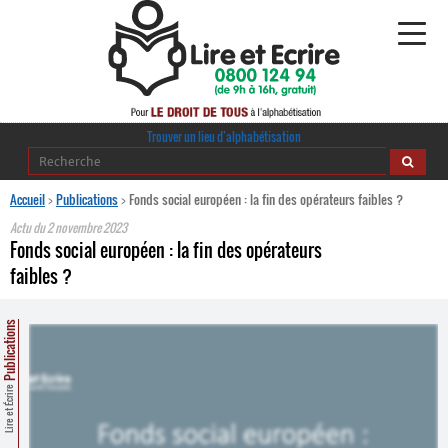
Alphabétisation
Trouver un lieu d’alphabétisation
Agir pour l’alpha
Accueil
>
Publications
>
Fonds social européen : la fin des opérateurs faibles ?
Actu du
2 novembre 2023
Publications
Fonds social européen : la fin des opérateurs
faibles ?
journaldelalpha.be
Publications
Regards croisés
Ressources pédagogiques
Lire et Écrire
Espace presse