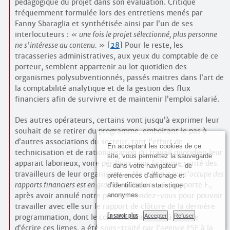
pédagogique du projet dans son évaluation. Critique
fréquemment formulée lors des entretiens menés par
Fanny Sbaraglia et synthétisée ainsi par l’un de ses
interlocuteurs :
une fois le projet sélectionné, plus personne
ne s’intéresse au contenu.
[
28
]
Pour le reste, les
tracasseries administratives, aux yeux du comptable de ce
porteur, semblent appartenir au lot quotidien des
organismes polysubventionnés, passés maitres dans l’art de
la comptabilité analytique et de la gestion des flux
financiers afin de survivre et de maintenir l’emploi salarié.
Des autres opérateurs, certains vont jusqu’à exprimer leur
souhait de se retirer du programme, emboitant le pas à
d’autres associations du secteur, tant l’effort de
En acceptant les cookies de ce
technicisation et de rationalisation du travail quotidien leur
site, vous permettez la sauvegarde
apparait laborieux, voire périlleux pour la bonne santé des
– dans votre navigateur – de
travailleurs de leur organisme.
Ma collègue qui s’occupe des
préférences d’affichage et
rapports financiers est en grande souffrance…
, rapporte F.,
d’identification statistique
anonymes.
après avoir annulé notre premier rendez-vous pour pouvoir
travailler avec elle sur le rapport de clôture de la dernière
En savoir plus
Accepter
Refuser
programmation, dont le contrôle, imminent à l’heure
d’écrire ces lignes, a été sous-traité par l’agence FSE à la