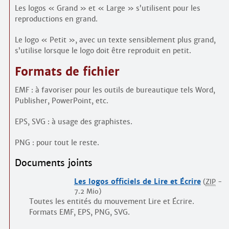
Contacts
Les logos « Grand » et « Large » s’utilisent pour les
·
reproductions en grand.
Comprendre et parler
Trouver un lieu d’alphabétisation
Le logo « Petit », avec un texte sensiblement plus grand,
Bienvenue en Belgique
s’utilise lorsque le logo doit être reproduit en petit.
Formats de fichier
EMF : à favoriser pour les outils de bureautique tels Word,
Publisher, PowerPoint, etc.
EPS, SVG : à usage des graphistes.
PNG : pour tout le reste.
Documents joints
Les logos officiels de Lire et Écrire
(
ZIP
-
7.2 Mio
)
Toutes les entités du mouvement Lire et Écrire.
Formats EMF, EPS, PNG, SVG.