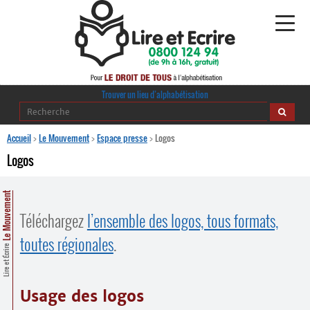
Alphabétisation
Trouver un lieu d’alphabétisation
Agir pour l’alpha
Accueil
>
Le Mouvement
>
Espace presse
>
Logos
Logos
Publications
Le Mouvement
journaldelalpha.be
Téléchargez
l’ensemble des logos, tous formats,
Regards croisés
Ressources pédagogiques
toutes régionales
.
Lire et Écrire
Espace presse
Usage des logos