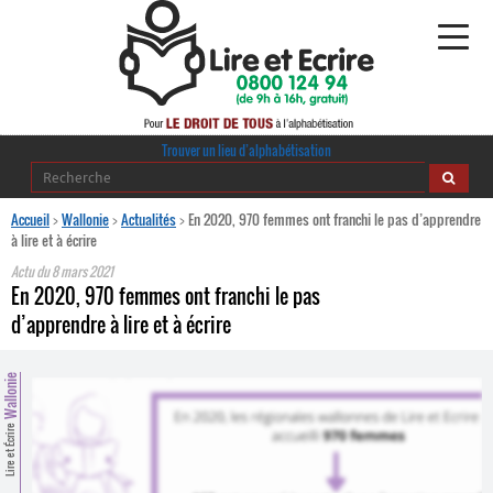
Alphabétisation
Trouver un lieu d’alphabétisation
Agir pour l’alpha
Accueil
>
Wallonie
>
Actualités
>
En 2020, 970 femmes ont franchi le pas d’apprendre
à lire et à écrire
Publications
Actu du
8 mars 2021
En 2020, 970 femmes ont franchi le pas
journaldelalpha.be
d’apprendre à lire et à écrire
Regards croisés
Ressources pédagogiques
Wallonie
Lire et Écrire
Espace presse