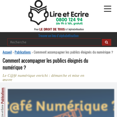
Alphabétisation
Trouver un lieu d’alphabétisation
Agir pour l’alpha
Accueil
>
Publications
>
Comment accompagner les publics éloignés du numérique ?
Comment accompagner les publics éloignés du
Publications
numérique ?
Le C@fé numérique enrichi : démarche et mise en
journaldelalpha.be
œuvre
Regards croisés
Ressources pédagogiques
Publications
Espace presse
Lire et Écrire