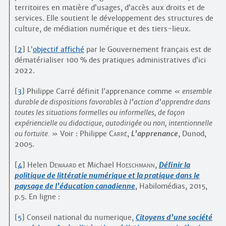
territoires en matière d’usages, d’accès aux droits et de
services. Elle soutient le développement des structures de
culture, de médiation numérique et des tiers-lieux.
[
2
]
L’
objectif affiché
par le Gouvernement français est de
dématérialiser 100 % des pratiques administratives d’ici
2022.
[
3
]
Philippe Carré définit l’apprenance comme
ensemble
durable de dispositions favorables à l’action d’apprendre dans
toutes les situations formelles ou informelles, de façon
expériencielle ou didactique, autodirigée ou non, intentionnelle
ou fortuite.
Voir : Philippe
Carré
,
L’apprenance
, Dunod,
2005.
[
4
]
Helen
Dewaard
et Michael
Hoeschmann
,
Définir la
politique de littératie numérique et la pratique dans le
paysage de l’éducation canadienne
, Habilomédias, 2015,
p.5. En ligne :
[
5
]
Conseil national du numerique,
Citoyens d’une société