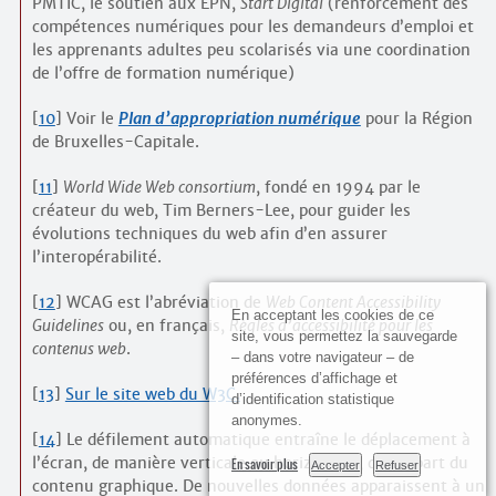
PMTIC, le soutien aux EPN,
Start Digital
(renforcement des
compétences numériques pour les demandeurs d’emploi et
les apprenants adultes peu scolarisés via une coordination
de l’offre de formation numérique)
[
10
]
Voir le
Plan d’appropriation numérique
pour la Région
de Bruxelles-Capitale.
[
11
]
World Wide Web consortium
, fondé en 1994 par le
créateur du web, Tim Berners-Lee, pour guider les
évolutions techniques du web afin d’en assurer
l’interopérabilité.
[
12
]
WCAG est l’abréviation de
Web Content Accessibility
En acceptant les cookies de ce
Guidelines
ou, en français,
Règles d’accessibilité pour les
site, vous permettez la sauvegarde
contenus web
.
– dans votre navigateur – de
préférences d’affichage et
[
13
]
Sur le site web du W3C.
d’identification statistique
anonymes.
[
14
]
Le défilement automatique entraîne le déplacement à
l’écran, de manière verticale ou horizontale, d’une part du
En savoir plus
Accepter
Refuser
contenu graphique. De nouvelles données apparaissent à un