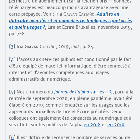
permettre un abonnement (car la relation prix – données
téléchargées est beaucoup moins avantageuse avec une
carte prépayée. Voir : Iria
Galván Castaño
,
Adultes en
difficulté avec l’écrit et nouvelles technologies : quel accès
et quels usages ?
, Lire et Écrire Bruxelles, novembre 2019,
pp. 7-8.
[
3
]
Iria
Galván Castaño
, 2019,
ibid.
, p. 24.
[
4
]
L’accès aux services publics est conditionné par le fait
d’être équipé de matériel informatique, d’être connecté à
internet et d’avoir les compétences aux usages
administratifs du numérique.
[
5
]
Notre numéro du
Journal de l’alpha
sur les TIC
, paru à la
rentrée de septembre 2020, en pleine pandémie, avait été
élaboré en 2019, comme l’enquête sur les usages que les
apprenants bruxellois de Lire et Écrire précitée. Deux
colloques ont également été consacrés au numérique et à
ses effets sur les publics de l’alpha
en 2018
et
en 2019
.
[
6
]
Il est difficile de recenser le nombre de services ou de