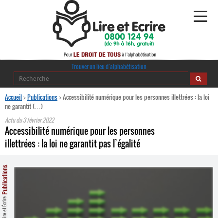
Alphabétisation
Trouver un lieu d’alphabétisation
Agir pour l’alpha
Accueil
>
Publications
>
Accessibilité numérique pour les personnes illettrées : la loi
ne garantit (…)
Publications
Actu du
3 février 2022
Accessibilité numérique pour les personnes
journaldelalpha.be
illettrées : la loi ne garantit pas l’égalité
Regards croisés
Ressources pédagogiques
Publications
Espace presse
Lire et Écrire