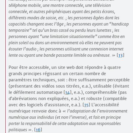
téléphone mobile, une montre connectée, une télévision
connectée, et autres périphériques ayant des petits écrans,
différents modes de saisie, etc. ; les personnes âgées dont les
capacités changent avec l’âge ; les personnes ayant un “handicap
temporaire” tel qu’un bras cassé ou perdu leurs lunettes ; les
personnes ayant “une limitation situationnelle” comme être en
plein soleil ou dans un environnement où elles ne peuvent pas
écouter l’audio ; les personnes utilisant une connexion internet
lente ou ayant une bande passante limitée ou onéreuse.
[
13
]
Pour être accessible, un site web doit répondre à quatre
grands principes régissant un certain nombre de
paramètres techniques, soit : être suffisamment perceptible
(présentant des vidéos sous titrées, e.a.), utilisable (évitant
le défilement automatique
[
14
]
, e.a.), compréhensible (pas
d’abréviations non expliquées, e.a.) et robuste (compatible
avec des logiciels d’assistance, e.a.).
[
15
]
L’accessibilité
numérique renvoie donc à
l’adaptation de l’environnement
numérique aux individus (et non l’inverse), et fait en principe
porter la responsabilité de cette adaptation aux responsables
politiques
.
[
16
]