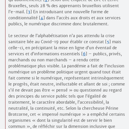
Bruxelles, seuls 28 % des apprenants bruxellois utilisent
l’e-mail.
[
3
]
En introduisant une nouvelle forme de
conditionnalité
[
4
]
dans l’accès aux droits et aux services
publics, le numérique discrimine donc brutalement.
Le secteur de l’alphabétisation n’a pas attendu la crise
sanitaire liée au Covid-19 pour établir ce constat
[
5
]
mais
celle-ci, en précipitant la mise en ligne d’un éventail de
services et d’informations essentiels
[
6
]
– publics, privés,
marchands ou non marchands – a rendu cette
problématique plus visible. La pandémie a fait de l’inclusion
numérique un problème politique urgent quand tout était
fait comme si le numérique, représentant intrinsèquement
le progrès, était neutre, inéluctable et allant de soi ; comme
s’il ne devait pas être « pensé » ou questionné au regard
des principes du service public tels que l’égalité de
traitement, le caractère abordable, l’accessibilité, la
neutralité, la continuité, etc. Selon la chercheuse Périne
Brotcorne, cet « impensé numérique » a empêché certains
organismes « dont la singularité est de servir le bien
commun », de réfléchir sur la dimension inclusive que