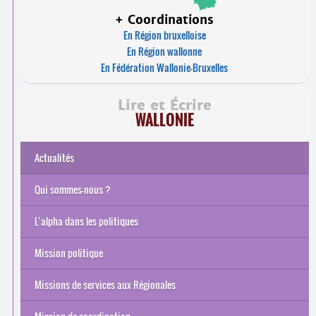
+ Coordinations
En Région bruxelloise
En Région wallonne
En Fédération Wallonie-Bruxelles
Lire et Écrire
WALLONIE
Actualités
Qui sommes-nous ?
Nos missions
Nos mandats
Notre histoire
Instances de l’ASBL
Équipe
Rapport d’activités
L’alpha dans les politiques
En Wallonie et Fédération Wallonie-Bruxelles
En Europe
Mission politique
Comité de Pilotage de la Conférence Interministérielle
Interfédération des EFT et OISP
Quelques chiffres…
Revendications et positionnements de Lire et Écrire en
Missions de services aux Régionales
Wallonie
Soutien méthodologique
Base de données
Soutien administratif et financier
Soutien à la mise en œuvre des décrets / soutien politique