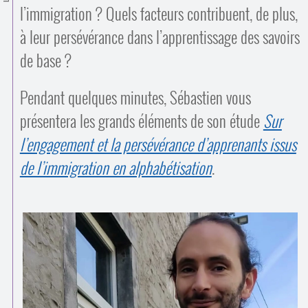
Contacts
l’immigration ? Quels facteurs contribuent, de plus,
·
Comprendre et parler
à leur persévérance dans l’apprentissage des savoirs
Trouver un lieu d’alphabétisation
de base ?
Bienvenue en Belgique
Pendant quelques minutes, Sébastien vous
présentera les grands éléments de son étude
Sur
l’engagement et la persévérance d’apprenants issus
de l’immigration en alphabétisation
.