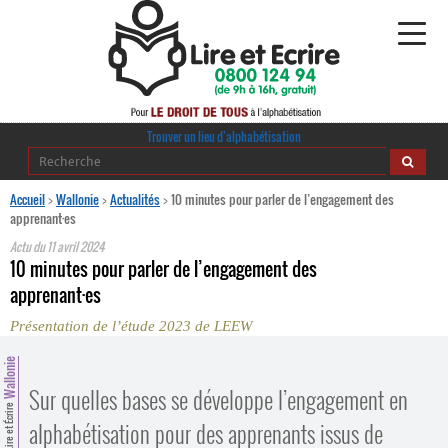
Alphabétisation
Trouver un lieu d’alphabétisation
Agir pour l’alpha
Accueil
>
Wallonie
>
Actualités
>
10 minutes pour parler de l’engagement des
apprenant·es
Publications
Actu du
11 avril 2024
10 minutes pour parler de l’engagement des
journaldelalpha.be
apprenant
·
es
Présentation de l’étude 2023 de LEEW
Regards croisés
Ressources pédagogiques
Wallonie
Sur quelles bases se développe l’engagement en
Espace presse
Lire et Écrire
alphabétisation pour des apprenants issus de