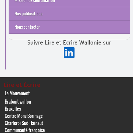
Mission de coordination
Sensibilisation et partenariats
Accueil et orientation
Insertion socio­professionnelle
Alphabétisation du public en Réaffiliation sociale
Alphabétisation des Travailleurs
Alphabétisation des Personnes étrangères
Nos publications
Recherches et études
Rapports d’activité
Nous contacter
Suivre Lire et Écrire Wallonie sur
Lire et Écrire
Le Mouvement
Brabant wallon
Bruxelles
Centre Mons Borinage
Charleroi Sud-Hainaut
Communauté française