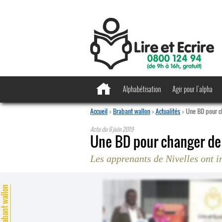
Alphabétisation
Agir pour l’alpha
Accueil
>
Brabant wallon
>
Actualités
>
Une BD pour ch
Actu du
6 juin 2019
Une BD pour changer de 
Les apprenants de Nivelles ont i
rabant wallon