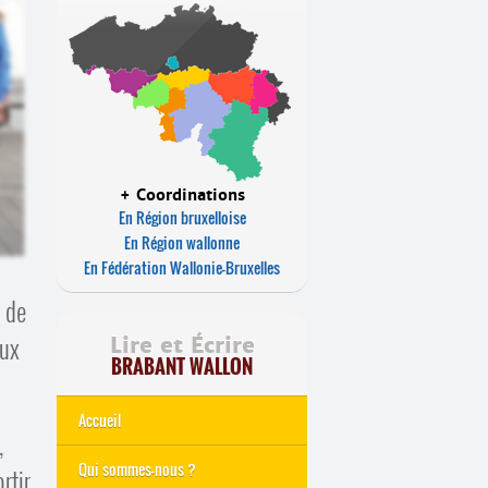
+ Coordinations
En Région bruxelloise
En Région wallonne
En Fédération Wallonie-Bruxelles
s de
aux
Lire et Écrire
BRABANT WALLON
Accueil
,
Qui sommes-nous ?
rtir.