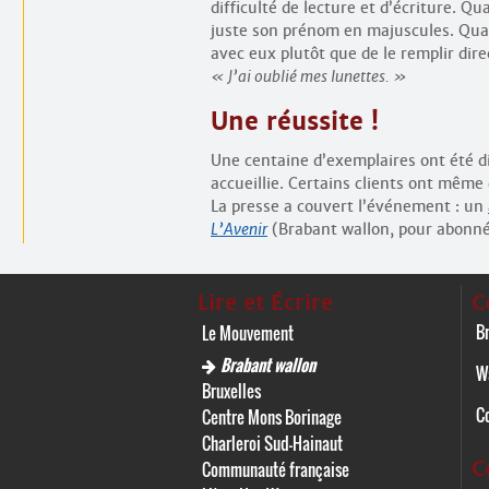
difficulté de lecture et d’écriture. Q
juste son prénom en majuscules. Quan
avec eux plutôt que de le remplir dir
J’ai oublié mes lunettes.
Une réussite !
Une centaine d’exemplaires ont été d
accueillie. Certains clients ont même 
La presse a couvert l’événement : un
L’Avenir
(Brabant wallon, pour abonn
Lire et Écrire
C
Br
Le Mouvement
Brabant wallon
W
Bruxelles
C
Centre Mons Borinage
Charleroi Sud-Hainaut
C
Communauté française