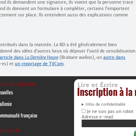
uand ils demandent une signature, ils voient que la personne trace
d ils donnent un formulaire à compléter, certains l’emportent
ectement sur place. Ils entendent aussi des explications comme
istribués dans la matinée. La BD a été généralement bien
donné des idées d’autres lieux où déposer l’outil de sensibilisation
article dans
La Dernière Heure
(Brabant wallon), un
autre dans
é
·
es) et
un reportage de TVCom
.
oordinations
Lire et Écrire
Inscription à la
uxelles
allonie
Infos de confidentialité
Je ne suis pas un robot
ommunauté française
Adresse e-mail
ontacts