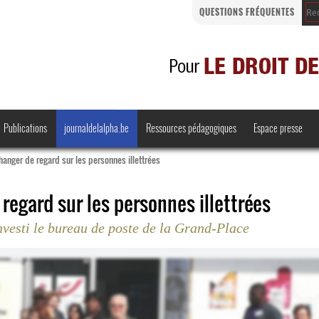
QUESTIONS FRÉQUENTES
Publications
journaldelalpha.be
Ressources pédagogiques
Espace presse
anger de regard sur les personnes illettrées
regard sur les personnes illettrées
nvesti le bureau de poste de la Grand-Place
Regards croisés
Comprendre et parler
Bienvenue en Belgique
·