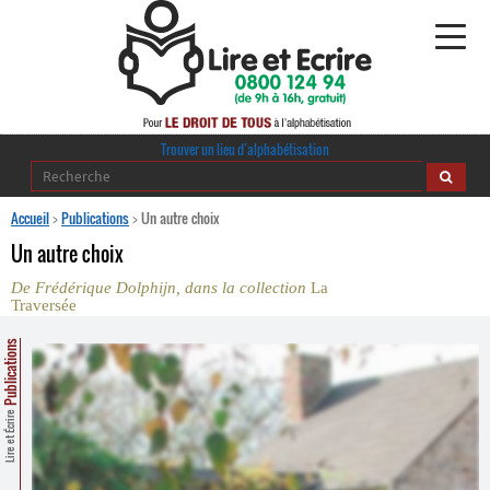
Alphabétisation
Trouver un lieu d’alphabétisation
Agir pour l’alpha
Accueil
>
Publications
>
Un autre choix
Un autre choix
Publications
De Frédérique Dolphijn, dans la collection
La
Traversée
journaldelalpha.be
Publications
Regards croisés
Ressources pédagogiques
Lire et Écrire
Espace presse