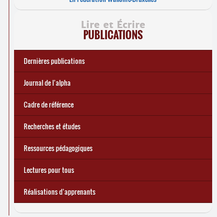
Lire et Écrire
PUBLICATIONS
Dernières publications
e
Réforme des allocations de chômage : premiers bilans
Statistiques 2025 sur les apprenant
... Tous les articles
·
es à Lire et Écrire
🎬 L’alpha populaire : c’est quoi ?
Journal de l’alpha 241 (2
trimestre 2026) : Militer pour
Journal de l’alpha
d’une exclusion annoncée
écrire demain
Cadre de référence
Recherches et études
Ressources pédagogiques
Lectures pour tous
Réalisations d’apprenants