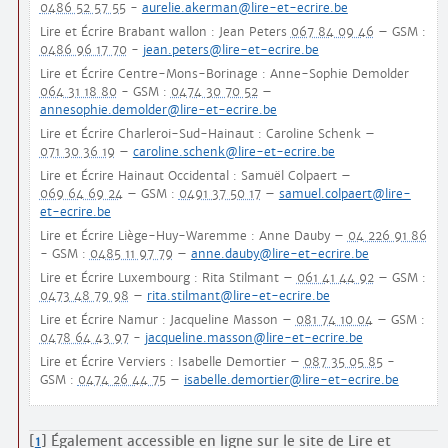
0486 52 57 55
-
aurelie.akerman@lire-et-ecrire.be
Lire et Écrire Brabant wallon : Jean Peters
067 84 09 46
– GSM :
0486 96 17 70
-
jean.peters@lire-et-ecrire.be
Lire et Écrire Centre-Mons-Borinage : Anne-Sophie Demolder
064 31 18 80
- GSM :
0474 30 70 52
–
annesophie.demolder@lire-et-ecrire.be
Lire et Écrire Charleroi-Sud-Hainaut : Caroline Schenk –
071 30 36 19
–
caroline.schenk@lire-et-ecrire.be
Lire et Écrire Hainaut Occidental : Samuël Colpaert –
069 64 69 24
– GSM :
0491 37 50 17
–
samuel.colpaert@lire-
et-ecrire.be
Lire et Écrire Liège-Huy-Waremme : Anne Dauby –
04 226 91 86
- GSM :
0485 11 97 79
–
anne.dauby@lire-et-ecrire.be
Lire et Écrire Luxembourg : Rita Stilmant –
061 41 44 92
– GSM :
0473 48 79 98
–
rita.stilmant@lire-et-ecrire.be
Lire et Écrire Namur : Jacqueline Masson –
081 74 10 04
– GSM :
0478 64 43 97
-
jacqueline.masson@lire-et-ecrire.be
Lire et Écrire Verviers : Isabelle Demortier –
087 35 05 85
-
GSM :
0474 26 44 75
–
isabelle.demortier@lire-et-ecrire.be
[
1
]
Également accessible en ligne sur le site de Lire et