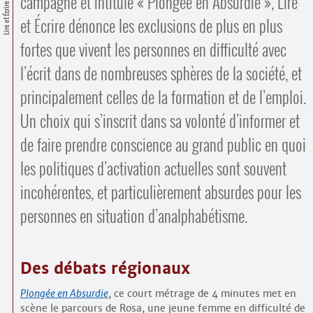
campagne et intitulé « Plongée en Absurdie », Lire
Contacts
Lire et Écrire
·
et Écrire dénonce les exclusions de plus en plus
Comprendre et parler
Trouver un lieu d’alphabétisation
fortes que vivent les personnes en difficulté avec
Bienvenue en Belgique
l’écrit dans de nombreuses sphères de la société, et
principalement celles de la formation et de l’emploi.
Un choix qui s’inscrit dans sa volonté d’informer et
de faire prendre conscience au grand public en quoi
les politiques d’activation actuelles sont souvent
incohérentes, et particulièrement absurdes pour les
personnes en situation d’analphabétisme.
Des débats régionaux
Plongée en Absurdie
, ce court métrage de 4 minutes met en
scène le parcours de Rosa, une jeune femme en difficulté de