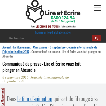
Alphabétisation
Trouver un lieu d’alphabétisation
Agir pour l’alpha
Accueil
>
Le Mouvement
>
Campagnes
>
8 septembre – Journée internationale de
l’alphabétisation 2015
>
Communiqué de presse – Lire et Écrire vous fait plonger en
Absurdie
Publications
Communiqué de presse – Lire et Écrire vous fait
journaldelalpha.be
plonger en Absurdie
8 septembre 2015, Journée internationale de
Regards croisés
Ressources pédagogiques
l’alphabétisation
Le Mouvement
Espace presse
Dans
le film d’animation
qui sert de fil rouge à sa