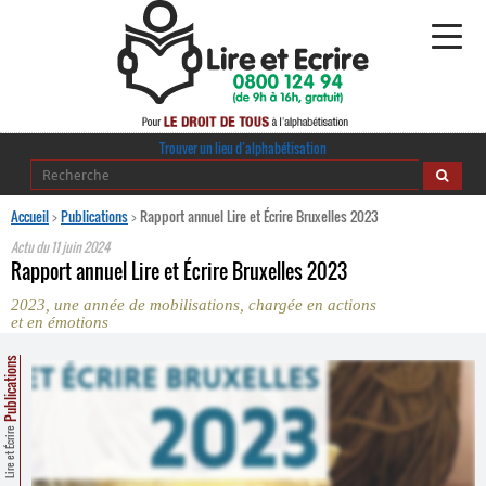
Alphabétisation
Trouver un lieu d’alphabétisation
Agir pour l’alpha
Accueil
>
Publications
>
Rapport annuel Lire et Écrire Bruxelles 2023
Actu du
11 juin 2024
Publications
Rapport annuel Lire et Écrire Bruxelles 2023
2023, une année de mobilisations, chargée en actions
journaldelalpha.be
et en émotions
Regards croisés
Publications
Ressources pédagogiques
Espace presse
Lire et Écrire