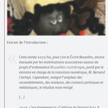
Contacts
·
Comprendre et parler
Trouver un lieu d’alphabétisation
Bienvenue en Belgique
Extrait de l’introduction :
Cette année 2023 fut, pour Lire et Écrire Bruxelles, encore
marquée par les mobilisations associatives autour du
projet d’ordonnance
Bruxelles numérique
, porté par le
ministre en charge de la transition numérique, M. Bernard
Clerfayt. Cependant, malgré l’ampleur des
rassemblements, des analyses, des contacts politiques et
médiatiques, le résultat reste mitigé.
[…]
e
2023, c’est également la 4
édition du festival
Arts &