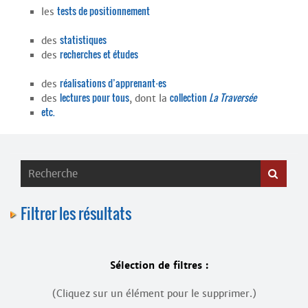
Contacts
tests de positionnement
les
·
Comprendre et parler
Trouver un lieu d’alphabétisation
statistiques
des
recherches et études
des
Bienvenue en Belgique
réalisations d’apprenant⋅es
des
lectures pour tous
collection
La Traversée
des
, dont la
etc.
Filtrer les résultats
Sélection de filtres :
(Cliquez sur un élément pour le supprimer.)