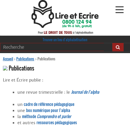
Alphabétisation
Trouver un lieu d’alphabétisation
Agir pour l’alpha
Accueil
>
Publications
>
Publications
Publications
Publications
Lire et Écrire publie :
journaldelalpha.be
Journal de l’alpha
une revue trimestrielle : le
Regards croisés
Ressources pédagogiques
cadre de référence pédagogique
un
box numérique pour l’alpha
une
Espace presse
méthode
Comprendre et parler
la
ressources pédagogiques
et autres