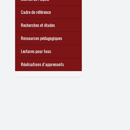
chômage : premiers bilans
apprenant
·
es à Lire et Écrire
trimestre 2026) : Militer pour
quoi ?
d’une exclusion annoncée
écrire demain
Cadre de référence
Recherches et études
Ressources pédagogiques
Lectures pour tous
Réalisations d’apprenants
,
.