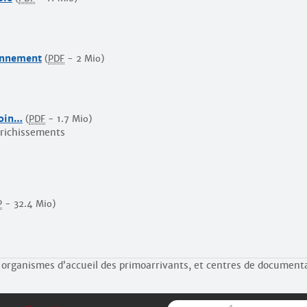
ionnement
(
PDF
-
2 Mio
)
loin…
(
PDF
-
1.7 Mio
)
richissements
P
-
32.4 Mio
)
organismes d’accueil des primo­arrivants, et centres de document