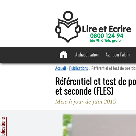
Alphabétisation
Agir pour l’alpha
Accueil
>
Publications
>
Référentiel et test de positi
Référentiel et test de p
et seconde (FLES)
Mise à jour de juin 2015
ublications