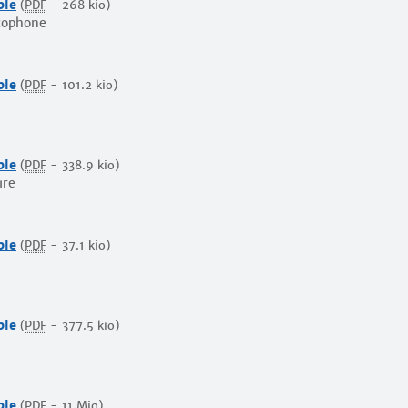
ble
(
PDF
-
268 kio
)
cophone
ble
(
PDF
-
101.2 kio
)
ble
(
PDF
-
338.9 kio
)
ire
ble
(
PDF
-
37.1 kio
)
ble
(
PDF
-
377.5 kio
)
ble
(
PDF
-
11 Mio
)