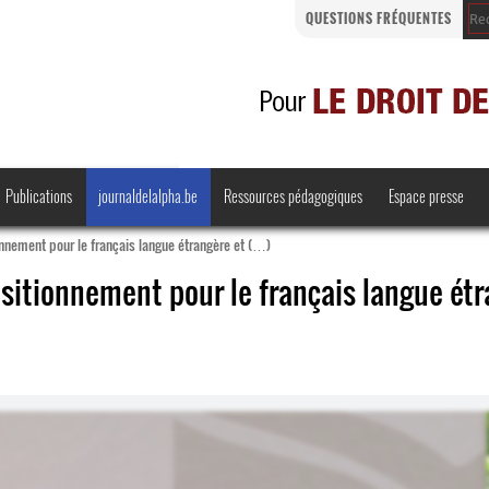
QUESTIONS FRÉQUENTES
Publications
journaldelalpha.be
Ressources pédagogiques
Espace presse
onnement pour le français langue étrangère et (…)
ositionnement pour le français langue ét
Regards croisés
Comprendre et parler
Bienvenue en Belgique
·