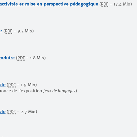
activités et mise en perspective pédagogique
(
PDF
-
17.4 Mio
)
r
(
PDF
-
9.3 Mio
)
roduire
(
PDF
-
1.8 Mio
)
ble
(
PDF
-
1.9 Mio
)
nonce de l’exposition
Jeux de langages
)
ble
(
PDF
-
2.7 Mio
)