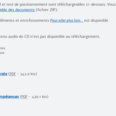
el et test de positionnement sont téléchargeables ci-dessous. Vous
mble des documents
(fichier ZIP).
mpléments et enrichissements
Pour aller plus loin…
est disponible
ntenu audio du CD n’est pas disponible au téléchargement.
rèze
aise
rale
(
PDF
-
343.9 kio
)
ompétences
(
PDF
-
439.1 kio
)