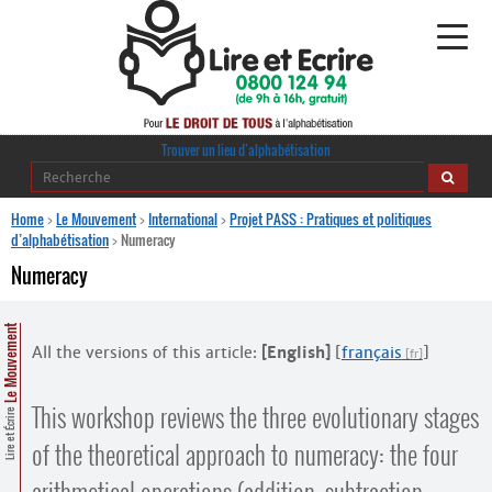
Alphabétisation
Trouver un lieu d’alphabétisation
Agir pour l’alpha
Home
>
Le Mouvement
>
International
>
Projet PASS : Pratiques et politiques
d’alphabétisation
>
Numeracy
Publications
Numeracy
journaldelalpha.be
Le Mouvement
All the versions of this article:
[English]
[
français
]
Regards croisés
Ressources pédagogiques
This workshop reviews the three evolutionary stages
Lire et Écrire
Espace presse
of the theoretical approach to numeracy: the four