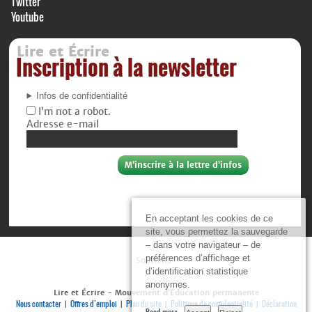
Twitter
Youtube
Lire et Écrire
Inscription à la newsletter
Infos de confidentialité
I’m not a robot.
Adresse e-mail
En acceptant les cookies de ce
site, vous permettez la sauvegarde
– dans votre navigateur – de
préférences d’affichage et
Soutiens :
d’identification statistique
anonymes.
Lire et Écrire - Mouvement d’Éducation permanente
Nous contacter
Offres d’emploi
Plan du site
Politique de confidentialité
Déclaration
|
|
|
|