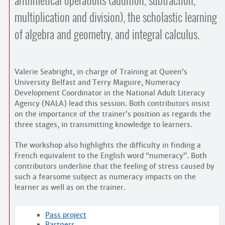
arithmetical operations (addition, subtraction,
Contacts
multiplication and division), the scholastic learning
·
Comprendre et parler
Trouver un lieu d’alphabétisation
of algebra and geometry, and integral calculus.
Bienvenue en Belgique
Valerie Seabright, in charge of Training at Queen’s
University Belfast and Terry Maguire, Numeracy
Development Coordinator in the National Adult Literacy
Agency (NALA) lead this session. Both contributors insist
on the importance of the trainer’s position as regards the
three stages, in transmitting knowledge to learners.
The workshop also highlights the difficulty in finding a
French equivalent to the English word “numeracy”. Both
contributors underline that the feeling of stress caused by
such a fearsome subject as numeracy impacts on the
learner as well as on the trainer.
Pass project
Partners