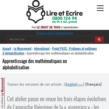
Alphabétisation
Trouver un lieu d’alphabétisation
Agir pour l’alpha
Accueil
>
Le Mouvement
>
International
>
Projet PASS : Pratiques et politiques
d’alphabétisation
>
Apprentissage des mathématiques en alphabétisation
Publications
Apprentissage des mathématiques en
alphabétisation
journaldelalpha.be
Regards croisés
Le Mouvement
Ressources pédagogiques
Toutes les versions de cet article :
[
English
]
[français]
Espace presse
Cet atelier passe en revue les trois étapes évolutives
Lire et Écrire
de l’approche théorique de la «
numeracy
» : les