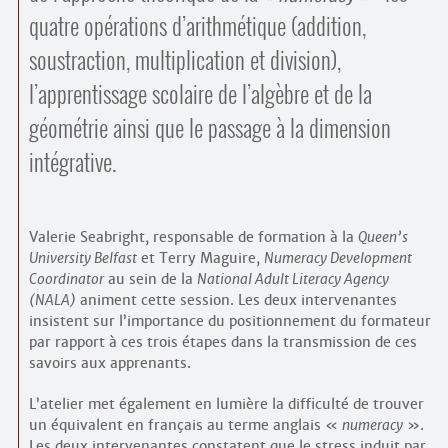
Contacts
quatre opérations d’arithmétique (addition,
·
Comprendre et parler
soustraction, multiplication et division),
Trouver un lieu d’alphabétisation
Bienvenue en Belgique
l’apprentissage scolaire de l’algèbre et de la
géométrie ainsi que le passage à la dimension
intégrative.
Valerie Seabright, responsable de formation à la
Queen’s
University Belfast
et Terry Maguire,
Numeracy Development
Coordinator
au sein de la
National Adult Literacy Agency
(NALA)
animent cette session. Les deux intervenantes
insistent sur l’importance du positionnement du formateur
par rapport à ces trois étapes dans la transmission de ces
savoirs aux apprenants.
L’atelier met également en lumière la difficulté de trouver
un équivalent en français au terme anglais «
numeracy
».
Les deux intervenantes constatent que le stress induit par