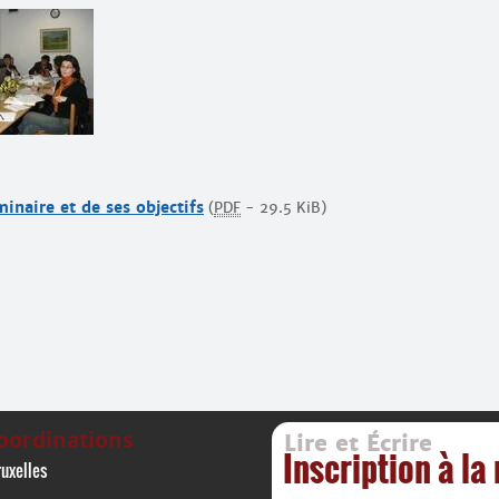
inaire et de ses objectifs
(
PDF
-
29.5 KiB
)
oordinations
Lire et Écrire
Inscription à la
uxelles