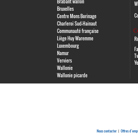
Brabant wallon
W
Bruxelles
C
Centre Mons Borinage
Charleroi Sud-Hainaut
C
Communauté française
Liège Huy Waremme
Ré
Luxembourg
F
Namur
Tw
Verviers
Y
Wallonie
Wallonie picarde
Nous contacter
Offres d’emp
|