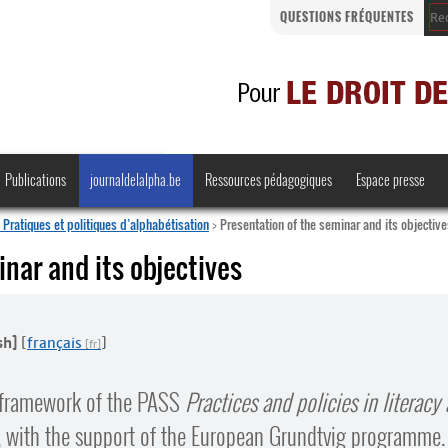
QUESTIONS FRÉQUENTES
Publications
journaldelalpha.be
Ressources pédagogiques
Espace presse
 Pratiques et politiques d’alphabétisation
>
Presentation of the seminar and its objective
nar and its objectives
Regards croisés
Comprendre et parler
sh]
[
français
]
Bienvenue en Belgique
e framework of the PASS
Practices and policies in literacy
·
, with the support of the European Grundtvig programme. 