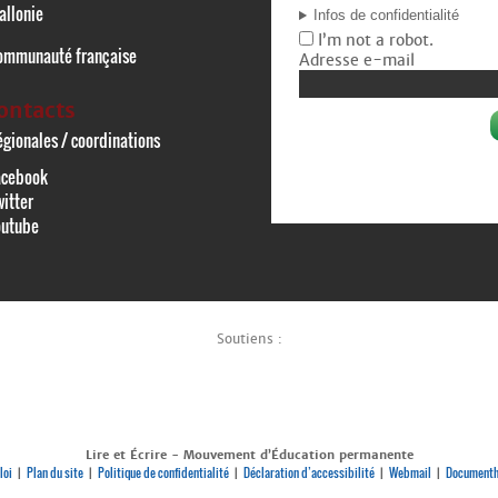
allonie
Infos de confidentialité
I’m not a robot.
ommunauté française
Adresse e-mail
ontacts
gionales / coordinations
acebook
itter
outube
Soutiens :
Lire et Écrire - Mouvement d’Éducation permanente
loi
Plan du site
Politique de confidentialité
Déclaration d’accessibilité
Webmail
Documenth
|
|
|
|
|