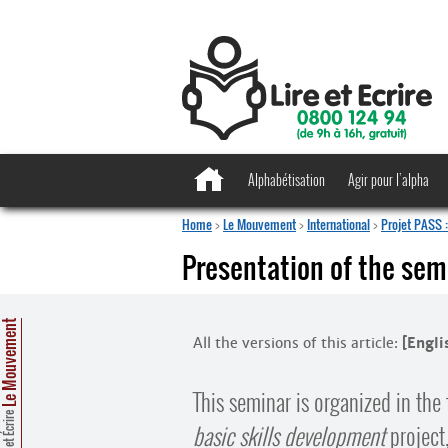
Alphabétisation
Agir pour l’alpha
Home
>
Le Mouvement
>
International
>
Projet PASS :
Presentation of the semi
e Mouvement
All the versions of this article:
[Engli
This seminar is organized in th
Lire et Écrire
basic skills development
project