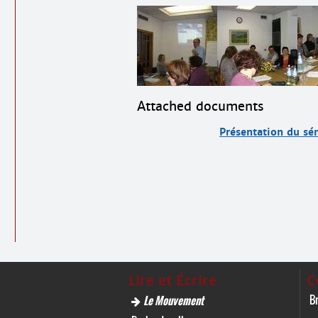
Attached documents
Présentation du sém
Lire et Écrire
C
Br
Le Mouvement