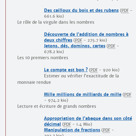
Des cailloux du bois et des rubans
(
PDF
-
661.6 kio
)
Le rôle de la virgule dans les nombres
Découverte de l’addition de nombres à
deux chiffres
(
PDF
-
275.7 kio
)
Jetons, dés, dominos, cartes
(
PDF
-
678.2 kio
)
Les 10 premiers nombres
Le compte est bon ?
(
PDF
-
920 kio
)
Estimer ou vérifier l’exactitude de la
monnaie rendue
Mille millions de milliards de mille
(
PDF
-
974.2 kio
)
Lecture et écriture de grands nombres
Appropriation de l’abaque dans son côté
décimal
(
PDF
-
1.4 Mio
)
Manipulation de fractions
(
PDF
-
203.7 kio
)