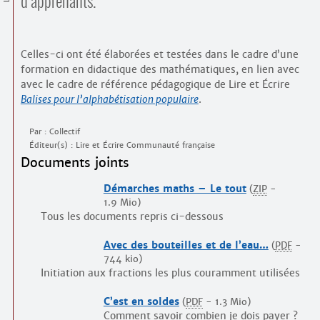
d’apprenants.
Contacts
·
Comprendre et parler
Trouver un lieu d’alphabétisation
Celles-ci ont été élaborées et testées dans le cadre d’une
Bienvenue en Belgique
formation en didactique des mathématiques, en lien avec
avec le cadre de référence pédagogique de Lire et Écrire
Balises pour l’alphabétisation populaire
.
Par : Collectif
Éditeur(s) : Lire et Écrire Communauté française
Documents joints
Démarches maths – Le tout
(
ZIP
-
1.9 Mio
)
Tous les documents repris ci-dessous
Avec des bouteilles et de l’eau…
(
PDF
-
744 kio
)
Initiation aux fractions les plus couramment utilisées
C’est en soldes
(
PDF
-
1.3 Mio
)
Comment savoir combien je dois payer ?