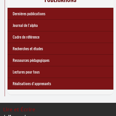
Dernières publications
e
Réforme des allocations de chômage : premiers bilans
Statistiques 2025 sur les apprenant
... Tous les articles
·
es à Lire et Écrire
🎬 L’alpha populaire : c’est quoi ?
Journal de l’alpha 241 (2
trimestre 2026) : Militer pour
Journal de l’alpha
d’une exclusion annoncée
écrire demain
Cadre de référence
Recherches et études
Ressources pédagogiques
Lectures pour tous
Réalisations d’apprenants
Lire et Écrire