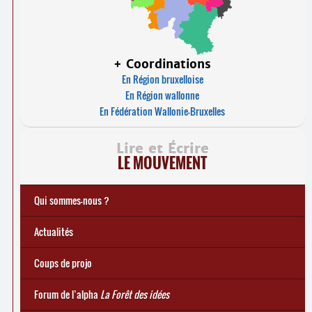
+ Coordinations
En Région bruxelloise
En Région wallonne
En Fédération Wallonie-Bruxelles
Lire et Écrire
LE MOUVEMENT
Qui sommes-nous ?
Notre histoire
Le mouvement Lire et Écrire
Charte de Lire et Écrire
Actions de recherches et études
Actions de formations de formateurs
... Tous les articles
Actualités
Coups de projo
Forum de l’alpha
La Forêt des idées