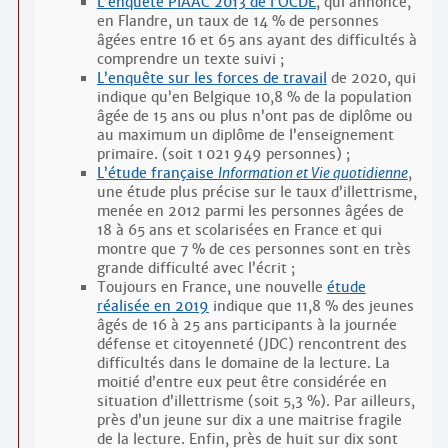
L’enquête PIAAC 2013 de l’OCDE
, qui annonce,
en Flandre, un taux de 14 % de personnes
âgées entre 16 et 65 ans ayant des difficultés à
comprendre un texte suivi ;
L’enquête sur les forces de travail
de 2020, qui
indique qu’en Belgique 10,8 % de la population
âgée de 15 ans ou plus n’ont pas de diplôme ou
au maximum un diplôme de l’enseignement
primaire. (soit 1 021 949 personnes) ;
L’étude française
Information et Vie quotidienne
,
une étude plus précise sur le taux d’illettrisme,
menée en 2012 parmi les personnes âgées de
18 à 65 ans et scolarisées en France et qui
montre que 7 % de ces personnes sont en très
grande difficulté avec l’écrit ;
Toujours en France, une nouvelle
étude
réalisée en 2019
indique que 11,8 % des jeunes
âgés de 16 à 25 ans participants à la journée
défense et citoyenneté (JDC) rencontrent des
difficultés dans le domaine de la lecture. La
moitié d’entre eux peut être considérée en
situation d’illettrisme (soit 5,3 %). Par ailleurs,
près d’un jeune sur dix a une maitrise fragile
de la lecture. Enfin, près de huit sur dix sont