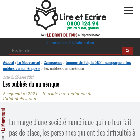
Alphabétisation
Trouver un lieu d’alphabétisation
Agir pour l’alpha
Accueil
>
Le Mouvement
>
Campagnes
>
Journée de l’alpha 2021 : campagne « Les
oubliés du numérique »
>
Les oubliés du numérique
Publications
Actu du
25 aout 2021
Les oubliés du numérique
journaldelalpha.be
8 septembre 2021 : Journée internationale de
l’alphabétisation
Regards croisés
Ressources pédagogiques
Le Mouvement
En marge d’une société numérique qui ne leur fait
Espace presse
pas de place, les personnes qui ont des difficultés à
Lire et Écrire