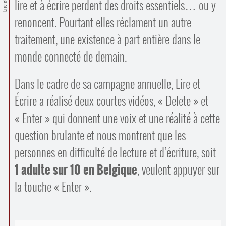
Contacts
lire et à écrire perdent des droits essentiels… ou y
·
renoncent. Pourtant elles réclament un autre
Comprendre et parler
Trouver un lieu d’alphabétisation
traitement, une existence à part entière dans le
Bienvenue en Belgique
monde connecté de demain.
Dans le cadre de sa campagne annuelle, Lire et
Écrire a réalisé deux courtes vidéos, « Delete » et
« Enter » qui donnent une voix et une réalité à cette
question brulante et nous montrent que les
personnes en difficulté de lecture et d’écriture, soit
1 adulte sur 10 en Belgique
, veulent appuyer sur
la touche « Enter ».