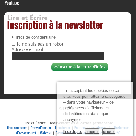
Youtube
Lire et Écrire
Inscription à la newsletter
Infos de confidentialité
Je ne suis pas un robot
Adresse e-mail
En acceptant les cookies de ce
site, vous permettez la sauvegarde
– dans votre navigateur – de
préférences d’affichage et
Soutiens :
d’identification statistique
anonymes.
Lire et Écrire - Mouvement d’Éducation permanente
Nous contacter
Offres d’emploi
Plan du site
Politique de confidentialité
Déclaration
|
|
|
|
En savoir plus
Accepter
Refuser
d’accessibilité
Webmail
Documenthèque privée
Se connecter
RSS 2.0
|
|
|
|