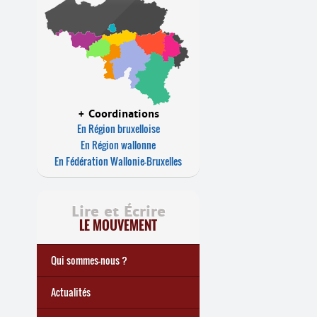
+ Coordinations
En Région bruxelloise
En Région wallonne
En Fédération Wallonie-Bruxelles
Lire et Écrire
LE MOUVEMENT
Qui sommes-nous ?
Notre histoire
Le mouvement Lire et Écrire
Charte de Lire et Écrire
Actions de recherches et
Actions de formations de
... Tous les articles
Actualités
études
formateurs