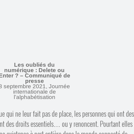
Les oubliés du
numérique : Delete ou
Enter ? – Communiqué de
presse
8 septembre 2021, Journée
internationale de
l’alphabétisation
 qui ne leur fait pas de place, les personnes qui ont des
rdent des droits essentiels… ou y renoncent. Pourtant elles
une existence à part entière dans le monde connecté de