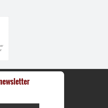
par
ur
 newsletter