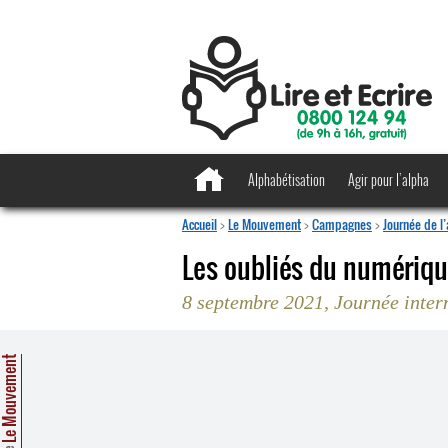
Alphabétisation
Agir pour l’alpha
Accueil
>
Le Mouvement
>
Campagnes
>
Journée de l
Les oubliés du numériqu
8 septembre 2021, Journée intern
e Mouvement