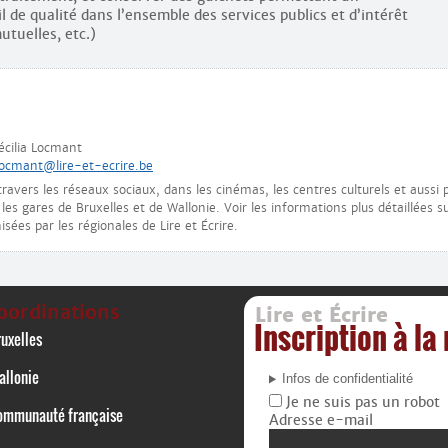
de qualité dans l’ensemble des services publics et d’intérêt
utuelles, etc.)
écilia Locmant
.locmant@lire-et-ecrire.be
avers les réseaux sociaux, dans les cinémas, les centres culturels et aussi 
es gares de Bruxelles et de Wallonie. Voir les informations plus détaillées s
sées par les régionales de Lire et Écrire.
oordinations
Lire et Écrire
Inscription à la
uxelles
allonie
Infos de confidentialité
Je ne suis pas un robot
ommunauté française
Adresse e-mail