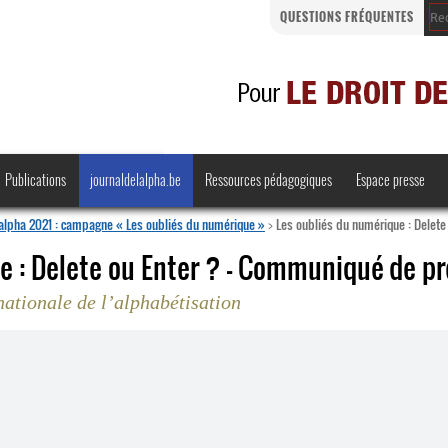
QUESTIONS FRÉQUENTES
Publications
journaldelalpha.be
Ressources pédagogiques
Espace presse
’alpha 2021 : campagne « Les oubliés du numérique »
>
Les oubliés du numérique : Delet
e : Delete ou Enter ? – Communiqué de p
ationale de l’alphabétisation
Regards croisés
Comprendre et parler
Bienvenue en Belgique
·