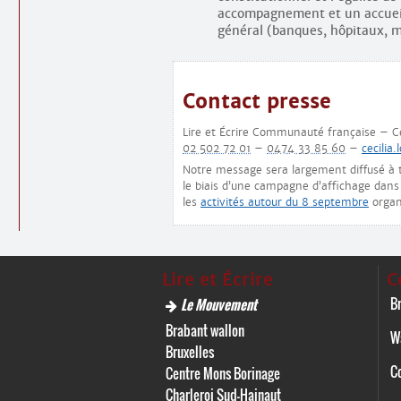
accompagnement et un accueil 
général (banques, hôpitaux, m
Contact presse
Lire et Écrire Communauté française – C
02 502 72 01
–
0474 33 85 60
–
cecilia
Notre message sera largement diffusé à tr
le biais d’une campagne d’affichage dans l
les
activités autour du 8 septembre
organi
Lire et Écrire
C
Br
Le Mouvement
Brabant wallon
W
Bruxelles
C
Centre Mons Borinage
Charleroi Sud-Hainaut