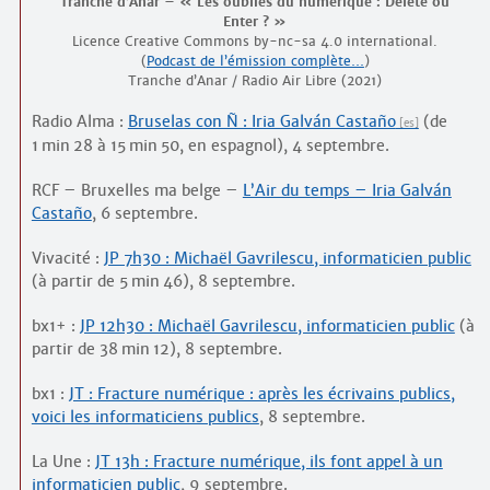
Tranche d’Anar – « Les oubliés du numérique : Delete ou
Enter ? »
Licence Creative Commons by-nc-sa 4.0 international.
(
Podcast de l’émission complète…
)
Tranche d’Anar / Radio Air Libre (2021)
Radio Alma :
Bruselas con Ñ : Iria Galván Castaño
(de
1 min 28 à 15 min 50, en espagnol), 4 septembre.
RCF – Bruxelles ma belge –
L’Air du temps – Iria Galván
Castaño
, 6 septembre.
Vivacité :
JP 7h30 : Michaël Gavrilescu, informaticien public
(à partir de 5 min 46), 8 septembre.
bx1+ :
JP 12h30 : Michaël Gavrilescu, informaticien public
(à
partir de 38 min 12), 8 septembre.
bx1 :
JT : Fracture numérique : après les écrivains publics,
voici les informaticiens publics
, 8 septembre.
La Une :
JT 13h : Fracture numérique, ils font appel à un
informaticien public
, 9 septembre.