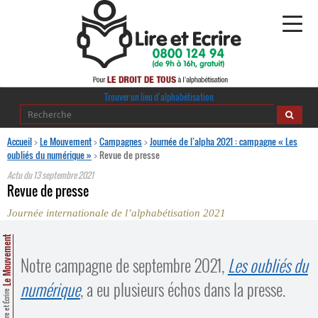
Alphabétisation
Trouver un lieu d’alphabétisation
Agir pour l’alpha
Accueil
>
Le Mouvement
>
Campagnes
>
Journée de l’alpha 2021 : campagne « Les
oubliés du numérique »
>
Revue de presse
Publications
Actu du
13 septembre 2021
Revue de presse
journaldelalpha.be
Journée internationale de l’alphabétisation 2021
Regards croisés
Le Mouvement
Ressources pédagogiques
Notre campagne de septembre 2021,
Les oubliés du
Espace presse
numérique
, a eu plusieurs échos dans la presse.
Lire et Écrire