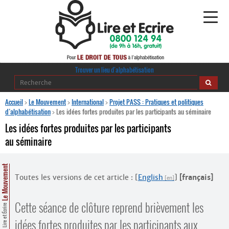
Alphabétisation
Trouver un lieu d’alphabétisation
Agir pour l’alpha
Accueil
>
Le Mouvement
>
International
>
Projet PASS : Pratiques et politiques
d’alphabétisation
>
Les idées fortes produites par les participants au séminaire
Publications
Les idées fortes produites par les participants
au séminaire
journaldelalpha.be
Regards croisés
Le Mouvement
Ressources pédagogiques
Toutes les versions de cet article :
[
English
]
[français]
Espace presse
Cette séance de clôture reprend brièvement les
Lire et Écrire
idées fortes produites par les participants aux