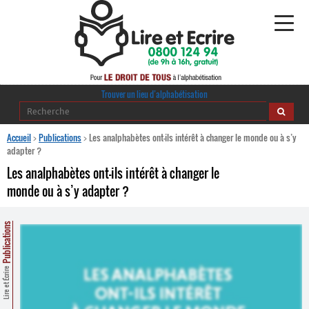
Alphabétisation
Trouver un lieu d’alphabétisation
Agir pour l’alpha
Accueil
>
Publications
>
Les analphabètes ont-ils intérêt à changer le monde ou à s’y
adapter ?
Publications
Les analphabètes ont-ils intérêt à changer le
monde ou à s’y adapter ?
journaldelalpha.be
Regards croisés
Publications
Ressources pédagogiques
Lire et Écrire
Espace presse