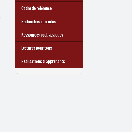
quoi ?
d’une exclusion annoncée
écrire demain
Cadre de référence
e
Recherches et études
Ressources pédagogiques
Lectures pour tous
Réalisations d’apprenants