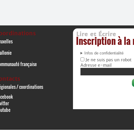
oordinations
Lire et Écrire
Inscription à la
uxelles
allonie
Infos de confidentialité
Je ne suis pas un robot
ommunauté française
Adresse e-mail
ontacts
gionales / coordinations
acebook
itter
outube