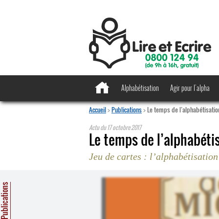
Alphabétisation
Agir pour l’alpha
Accueil
>
Publications
>
Le temps de l’alphabétisatio
Actu du
17 octobre 2017
Le temps de l’alphabéti
Jeu de cartes : l’alphabétisation
ublications