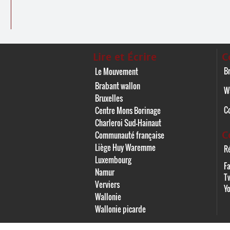
Lire et Écrire
C
Br
Le Mouvement
Brabant wallon
W
Bruxelles
C
Centre Mons Borinage
Charleroi Sud-Hainaut
C
Communauté française
Liège Huy Waremme
Ré
Luxembourg
F
Namur
Tw
Verviers
Y
Wallonie
Wallonie picarde