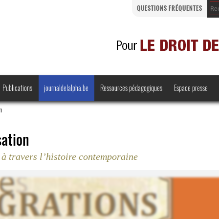
QUESTIONS FRÉQUENTES
Publications
journaldelalpha.be
Ressources pédagogiques
Espace presse
n
sation
 à travers l’histoire contemporaine
Regards croisés
Comprendre et parler
Bienvenue en Belgique
·