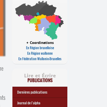
+ Coordinations
En Région bruxelloise
En Région wallonne
En Fédération Wallonie-Bruxelles
re
Lire et Écrire
PUBLICATIONS
Dernières publications
nts
e
Réforme des allocations de
Statistiques 2025 sur les
... Tous les articles
🎬 L’alpha populaire : c’est
Journal de l’alpha 241 (2
Journal de l’alpha
.
chômage : premiers bilans
apprenant
·
es à Lire et Écrire
trimestre 2026) : Militer pour