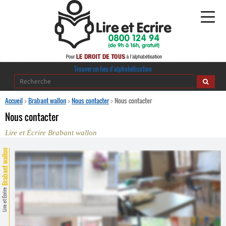
Alphabétisation
Trouver un lieu d’alphabétisation
Agir pour l’alpha
Accueil
>
Brabant wallon
>
Nous contacter
>
Nous contacter
Nous contacter
Publications
Lire et Écrire Brabant wallon
journaldelalpha.be
Brabant wallon
Regards croisés
Ressources pédagogiques
Lire et Écrire
Espace presse