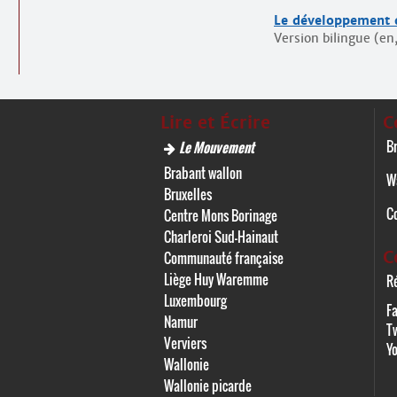
Le développement d
Version bilingue (en,
Lire et Écrire
C
Br
Le Mouvement
Brabant wallon
W
Bruxelles
C
Centre Mons Borinage
Charleroi Sud-Hainaut
C
Communauté française
Liège Huy Waremme
Ré
Luxembourg
F
Namur
Tw
Verviers
Y
Wallonie
Wallonie picarde