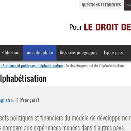
QUESTIONS FRÉQUENTES
Publications
journaldelalpha.be
Ressources pédagogiques
Espace presse
: Pratiques et politiques d’alphabétisation
>
Le développement de l’alphabétisation
lphabétisation
Regards croisés
Comprendre et parler
glish
]
[français]
Bienvenue en Belgique
pects politiques et financiers du modèle de développemen
·
les compare aux expériences menées dans d’autres pays