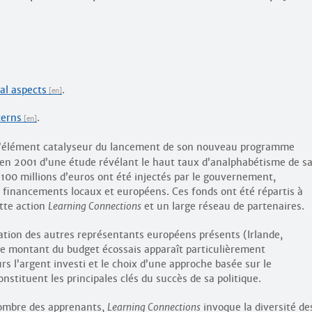
al aspects
.
terns
.
l’élément catalyseur du lancement de son nouveau programme
n en 2001 d’une étude révélant le haut taux d’analphabétisme de s
 100 millions d’euros ont été injectés par le gouvernement,
s financements locaux et européens. Ces fonds ont été répartis à
tte action
Learning Connections
et un large réseau de partenaires.
uation des autres représentants européens présents (Irlande,
), le montant du budget écossais apparaît particulièrement
urs l’argent investi et le choix d’une approche basée sur le
tituent les principales clés du succès de sa politique.
nombre des apprenants,
Learning Connections
invoque la diversité de