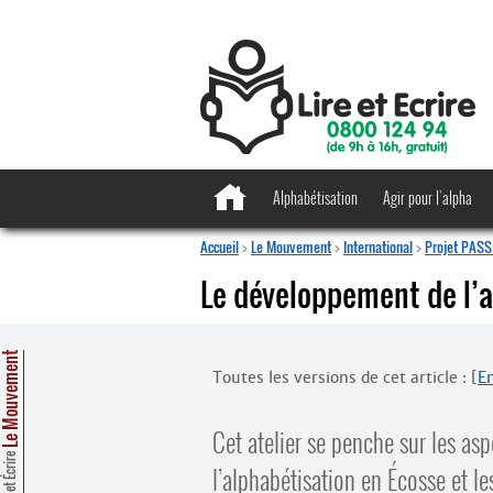
Alphabétisation
Agir pour l’alpha
Accueil
>
Le Mouvement
>
International
>
Projet PASS 
Le développement de l’a
e Mouvement
Toutes les versions de cet article :
[
En
Cet atelier se penche sur les as
Lire et Écrire
l’alphabétisation en Écosse et 