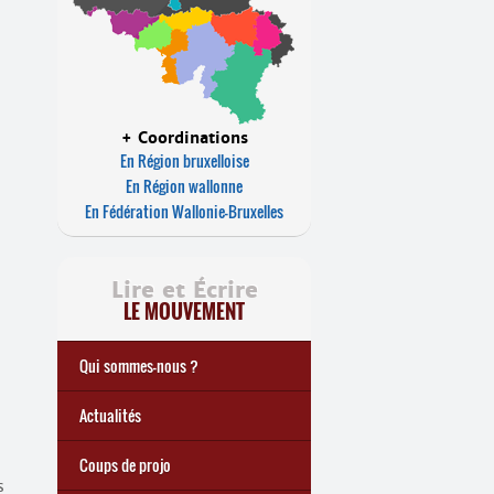
+ Coordinations
En Région bruxelloise
En Région wallonne
En Fédération Wallonie-Bruxelles
a
Lire et Écrire
LE MOUVEMENT
Qui sommes-nous ?
Notre histoire
Le mouvement Lire et Écrire
Charte de Lire et Écrire
Actions de recherches et
Actions de formations de
... Tous les articles
Actualités
études
formateurs
Coups de projo
s