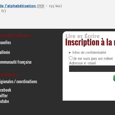
e l’alphabétisation
(
PDF
-
155 kio
)
 fr)
oordinations
Lire et Écrire
Inscription à la
uxelles
allonie
Infos de confidentialité
Je ne suis pas un robot
ommunauté française
Adresse e-mail
ontacts
gionales / coordinations
acebook
itter
outube