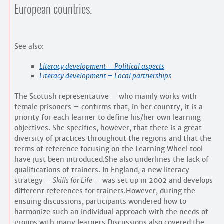
Contacts
European countries.
·
Comprendre et parler
Trouver un lieu d’alphabétisation
Bienvenue en Belgique
See also:
Literacy development – Political aspects
Literacy development – Local partnerships
The Scottish representative – who mainly works with
female prisoners – confirms that, in her country, it is a
priority for each learner to define his/her own learning
objectives. She specifies, however, that there is a great
diversity of practices throughout the regions and that the
terms of reference focusing on the Learning Wheel tool
have just been introduced.She also underlines the lack of
qualifications of trainers. In England, a new literacy
strategy –
Skills for Life
– was set up in 2002 and develops
different references for trainers.However, during the
ensuing discussions, participants wondered how to
harmonize such an individual approach with the needs of
groups with many learners.Discussions also covered the