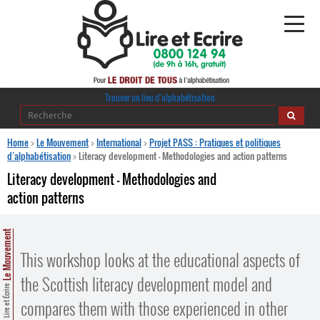
Alphabétisation
Trouver un lieu d’alphabétisation
Agir pour l’alpha
Home
>
Le Mouvement
>
International
>
Projet PASS : Pratiques et politiques
d’alphabétisation
>
Literacy development – Methodologies and action patterns
Publications
Literacy development – Methodologies and
action patterns
journaldelalpha.be
Regards croisés
Le Mouvement
Ressources pédagogiques
This workshop looks at the educational aspects of
the Scottish literacy development model and
Espace presse
Lire et Écrire
compares them with those experienced in other