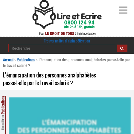
Alphabétisation
Trouver un lieu d’alphabétisation
Agir pour l’alpha
Accueil
>
Publications
>
L’émancipation des personnes analphabètes passe-t-elle par
le travail salarié ?
Publications
L’émancipation des personnes analphabètes
passe-t-elle par le travail salarié ?
journaldelalpha.be
Regards croisés
Publications
Ressources pédagogiques
Lire et Écrire
Espace presse