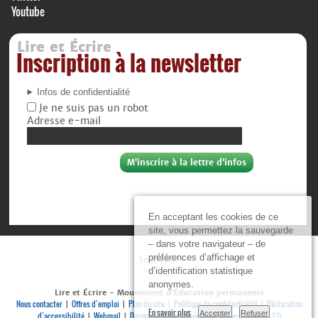
Youtube
Lire et Écrire
Inscription à la newsletter
Infos de confidentialité
Je ne suis pas un robot
Adresse e-mail
En acceptant les cookies de ce
site, vous permettez la sauvegarde
– dans votre navigateur – de
préférences d’affichage et
Soutiens :
d’identification statistique
anonymes.
Lire et Écrire - Mouvement d’Éducation permanente
Nous contacter
Offres d’emploi
Plan du site
Politique de confidentialité
Déclaration
|
|
|
|
En savoir plus
Accepter
Refuser
d’accessibilité
Webmail
Documenthèque privée
Se connecter
RSS 2.0
|
|
|
|