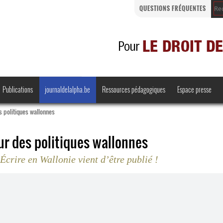
QUESTIONS FRÉQUENTES
Publications
journaldelalpha.be
Ressources pédagogiques
Espace presse
s politiques wallonnes
ur des politiques wallonnes
crire en Wallonie vient d’être publié !
Regards croisés
Comprendre et parler
Bienvenue en Belgique
·