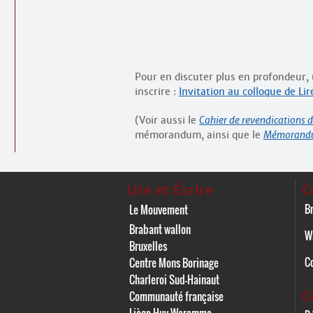
Pour en discuter plus en profondeur, 
inscrire :
Invitation au colloque de Lir
(Voir aussi le
Cahier de revendications 
mémorandum, ainsi que le
Mémorandum
Lire et Écrire
C
Br
Le Mouvement
Brabant wallon
W
Bruxelles
C
Centre Mons Borinage
Charleroi Sud-Hainaut
C
Communauté française