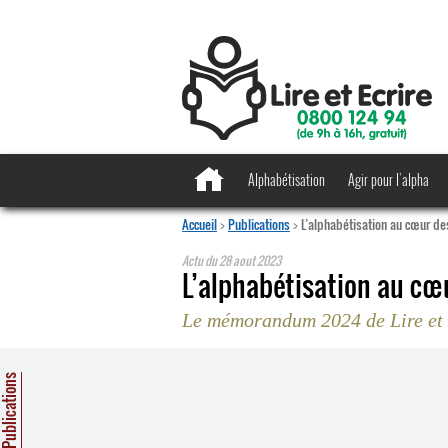
Alphabétisation
Agir pour l’alpha
Accueil
>
Publications
>
L’alphabétisation au cœur de
Actu du
28 aout 2023
L’alphabétisation au cœ
Le mémorandum 2024 de Lire et É
ublications