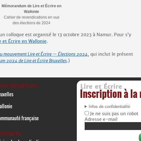
Mémorandum de Lire et Écrire en
Wallonie
Cahier de revendications en vue
des élections de 2024
un colloque est organisé le 13 octobre 2023 à Namur. Pour s’y
e et Écrire en Wallonie
.
du mouvement Lire et Écrire — Élections 2024
, qui inclut le présent
 2024 de Lire et Écrire Bruxelles
.)
oordinations
Lire et Écrire
Inscription à la
uxelles
allonie
Infos de confidentialité
Je ne suis pas un robot
ommunauté française
Adresse e-mail
ontacts