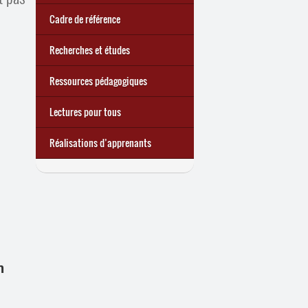
quoi ?
d’une exclusion annoncée
écrire demain
Cadre de référence
Recherches et études
Ressources pédagogiques
Lectures pour tous
Réalisations d’apprenants
n