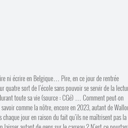
ire ni écrire en Belgique… Pire, en ce jour de rentrée
r quatre sort de l’école sans pouvoir se servir de la lectu
 durant toute sa vie (source : CGé) … Comment peut-on
e savoir comme la nôtre, encore en 2023, autant de Wallo
 chaque jour en raison du fait qu’ils ne maîtrisent pas la
laisser autant de gens sur le carreau ? N’est-ce pourtan