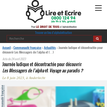
Alphabétisation
Trouver un lieu d’alphabétisation
Agir pour l’alpha
Accueil
>
Communauté française
>
Actualités
>
Journée ludique et décontractée pour
découvrir Les Messagers de l’alpha et (…)
Publications
Actu du
24 avril 2023
Journée ludique et décontractée pour découvrir
journaldelalpha.be
Les Messagers de l’alpha
et
Voyage au paradis ?
Le 8 juin 2023, à Anderlecht
Regards croisés
Ressources pédagogiques
ommunauté française
Espace presse