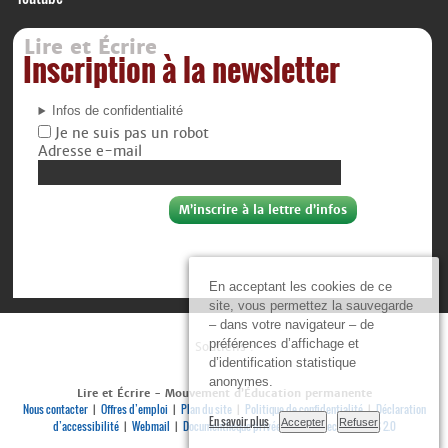
Lire et Écrire
Inscription à la newsletter
Infos de confidentialité
Je ne suis pas un robot
Adresse e-mail
En acceptant les cookies de ce
site, vous permettez la sauvegarde
– dans votre navigateur – de
préférences d’affichage et
Soutiens :
d’identification statistique
anonymes.
Lire et Écrire - Mouvement d’Éducation permanente
Nous contacter
Offres d’emploi
Plan du site
Politique de confidentialité
Déclaration
|
|
|
|
En savoir plus
Accepter
Refuser
d’accessibilité
Webmail
Documenthèque privée
Se connecter
RSS 2.0
|
|
|
|