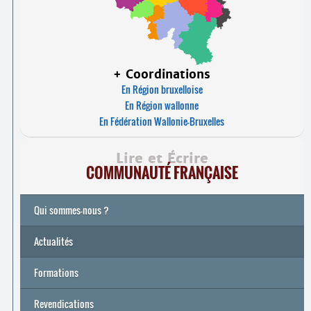
+ Coordinations
En Région bruxelloise
En Région wallonne
En Fédération Wallonie-Bruxelles
Lire et Écrire
COMMUNAUTÉ FRANÇAISE
Qui sommes-nous ?
Actualités
Formations
Archives
Université de printemps 2026
Revendications