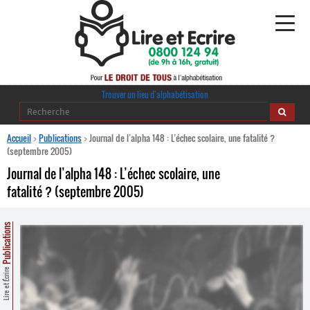
Alphabétisation
Trouver un lieu d’alphabétisation
Agir pour l’alpha
Accueil
>
Publications
>
Journal de l’alpha 148 : L’échec scolaire, une fatalité ?
(septembre 2005)
Publications
Journal de l’alpha 148 : L’échec scolaire, une
fatalité ? (septembre 2005)
journaldelalpha.be
Regards croisés
Publications
Ressources pédagogiques
Lire et Écrire
Espace presse