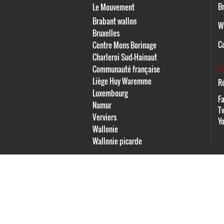
Br
Le Mouvement
Brabant wallon
W
Bruxelles
C
Centre Mons Borinage
Charleroi Sud-Hainaut
C
Communauté française
Liège Huy Waremme
Ré
Luxembourg
F
Namur
Tw
Verviers
Y
Wallonie
Wallonie picarde