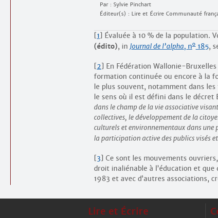
Par : Sylvie Pinchart
Éditeur(s) : Lire et Écrire Communauté franç
[
1
]
Évaluée à 10 % de la population. V
o
(édito)
,
in
Journal de l’alpha
, n
185
, 
[
2
]
En Fédération Wallonie-Bruxelles
formation continuée ou encore à la fo
le plus souvent, notamment dans les t
le sens où il est défini dans le décre
dans le champ de la vie associative visant
collectives, le développement de la citoyen
culturels et environnementaux dans une pe
la participation active des publics visés et
[
3
]
Ce sont les mouvements ouvriers, 
droit inaliénable à l’éducation et que
1983 et avec d’autres associations, cr
Lire et Écrire
C