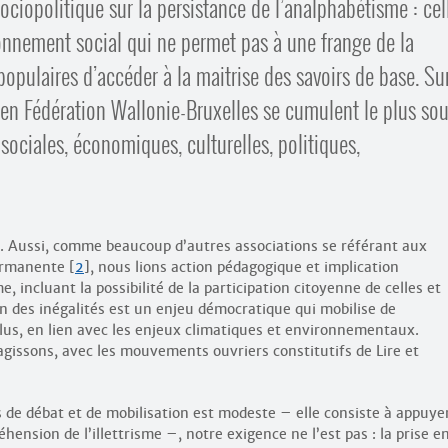
sociopolitique sur la persistance de l’analphabétisme : cel
ionnement social qui ne permet pas à une frange de la
opulaires d’accéder à la maitrise des savoirs de base. Sur
en Fédération Wallonie-Bruxelles se cumulent le plus so
 sociales, économiques, culturelles, politiques,
. Aussi, comme beaucoup d’autres associations se référant aux
ermanente
[
2
]
, nous lions action pédagogique et implication
e, incluant la possibilité de la participation citoyenne de celles et
on des inégalités est un enjeu démocratique qui mobilise de
lus, en lien avec les enjeux climatiques et environnementaux.
gissons, avec les mouvements ouvriers constitutifs de Lire et
s de débat et de mobilisation est modeste – elle consiste à appuye
ension de l’illettrisme –, notre exigence ne l’est pas : la prise e