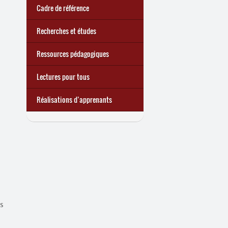
d’une exclusion annoncée
écrire demain
Cadre de référence
Recherches et études
Ressources pédagogiques
Lectures pour tous
Réalisations d’apprenants
is