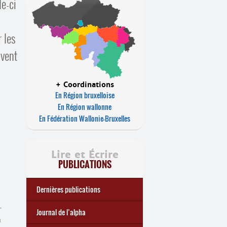
le-ci
 les
uvent
+ Coordinations
En Région bruxelloise
En Région wallonne
En Fédération Wallonie-Bruxelles
Lire et Écrire
PUBLICATIONS
Dernières publications
r
e
Réforme des allocations de
Statistiques 2025 sur les
... Tous les articles
🎬 L’alpha populaire : c’est
Journal de l’alpha 241 (2
Journal de l’alpha
chômage : premiers bilans
apprenant
·
es à Lire et Écrire
trimestre 2026) : Militer pour
n
quoi ?