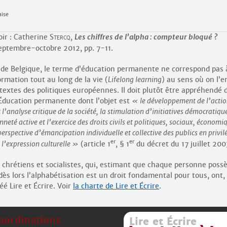
aise
oir : Catherine
Stercq
,
Les chiffres de l’alpha : compteur bloqué ?
septembre-octobre 2012, pp. 7-11.
 de Belgique, le terme d’éducation permanente ne correspond pas 
rmation tout au long de la vie (
Lifelong learning
) au sens où on l’
extes des politiques européennes. Il doit plutôt être appréhendé 
t Éducation permanente dont l’objet est
le développement de l’acti
 l’analyse critique de la société, la stimulation d’initiatives démocratiqu
neté active et l’exercice des droits civils et politiques, sociaux, économi
rspective d’émancipation individuelle et collective des publics en privil
er
er
 l’expression culturelle
(article 1
, § 1
du décret du 17 juillet 200
chrétiens et socialistes, qui, estimant que chaque personne possè
 dès lors l’alphabétisation est un droit fondamental pour tous, ont,
éé Lire et Écrire. Voir
la charte de Lire et Écrire
.
oordinations
Lire et Écrire