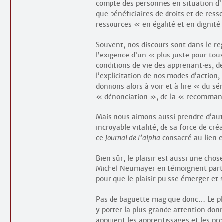
compte des personnes en situation d’i
que bénéficiaires de droits et de res
ressources « en égalité et en dignité
Souvent, nos discours sont dans le re
l’exigence d’un « plus juste pour tou
conditions de vie des apprenant
·
es, d
l’explicitation de nos modes d’action
donnons alors à voir et à lire « du s
« dénonciation », de la « recommand
Mais nous aimons aussi prendre d’aut
incroyable vitalité, de sa force de c
ce
Journal de l’alpha
consacré au lien e
Bien sûr, le plaisir est aussi une cho
Michel Neumayer en témoignent partic
pour que le plaisir puisse émerger et 
Pas de baguette magique donc… Le plai
y porter la plus grande attention don
appuient les apprentissages et les pr