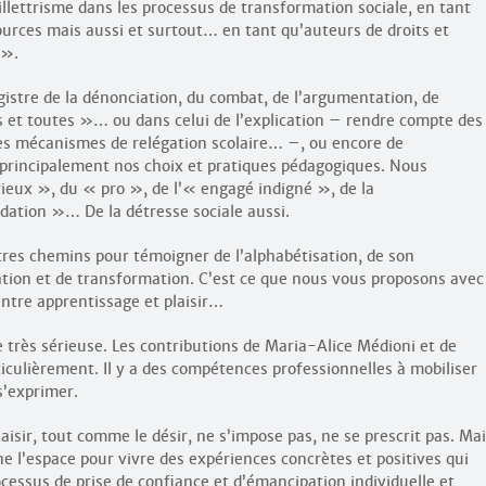
llettrisme dans les processus de transformation sociale, en tant
sources mais aussi et surtout… en tant qu’auteurs de droits et
 ».
gistre de la dénonciation, du combat, de l’argumentation, de
s et toutes »… ou dans celui de l’explication – rendre compte des
es mécanismes de relégation scolaire… –, ou encore de
, principalement nos choix et pratiques pédagogiques. Nous
érieux », du « pro », de l’« engagé indigné », de la
ation »… De la détresse sociale aussi.
res chemins pour témoigner de l’alphabétisation, de son
réation et de transformation. C’est ce que nous vous proposons avec
ntre apprentissage et plaisir…
se très sérieuse. Les contributions de Maria-Alice Médioni et de
ulièrement. Il y a des compétences professionnelles à mobiliser
s’exprimer.
sir, tout comme le désir, ne s’impose pas, ne se prescrit pas. Ma
ne l’espace pour vivre des expériences concrètes et positives qui
ocessus de prise de confiance et d’émancipation individuelle et