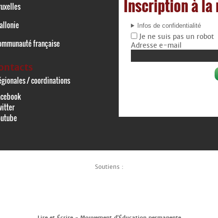
Inscription à la
uxelles
allonie
Infos de confidentialité
Je ne suis pas un robot
ommunauté française
Adresse e-mail
ontacts
gionales / coordinations
acebook
itter
outube
Soutiens :
Lire et Écrire - Mouvement d’Éducation permanente