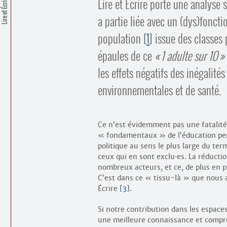
Lire et Écrire porte une analyse 
Lire et Écrire
a partie liée avec un (dys)fonct
population
[
1
]
issue des classes p
épaules de ce
1 adulte sur 10
les effets négatifs des inégalités
environnementales et de santé.
Ce n’est évidemment pas une fatalité
« fondamentaux » de l’éducation p
politique au sens le plus large du term
ceux qui en sont exclu
·
es. La réducti
nombreux acteurs, et ce, de plus en p
C’est dans ce « tissu-là » que nous a
Écrire
[
3
]
.
Si notre contribution dans les espace
une meilleure connaissance et compréh