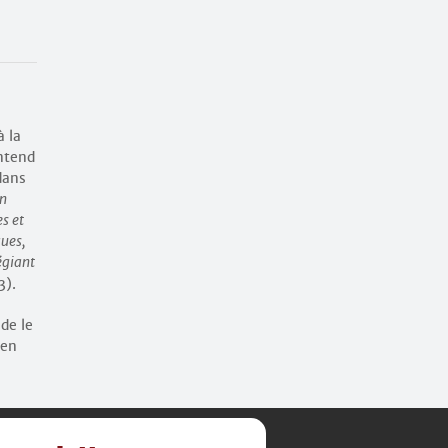
à la
entend
dans
on
es et
ques,
égiant
3).
de le
 en