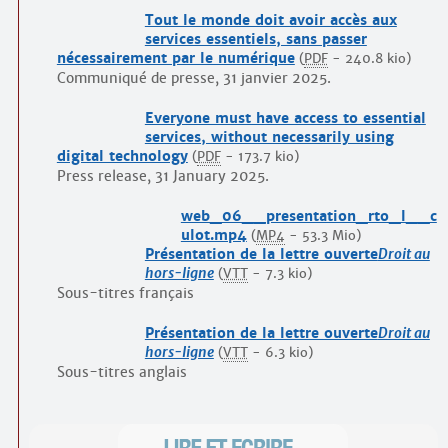
Tout le monde doit avoir accès aux
services essentiels, sans passer
nécessairement par le numérique
(
PDF
-
240.8 kio
)
Communiqué de presse, 31 janvier 2025.
Everyone must have access to essential
services, without necessarily using
digital technology
(
PDF
-
173.7 kio
)
Press release, 31 January 2025.
web_06__presentation_rto_l__c
ulot.mp4
(
MP4
-
53.3 Mio
)
Présentation de la lettre ouverte
Droit au
hors-ligne
(
VTT
-
7.3 kio
)
Sous-titres français
Présentation de la lettre ouverte
Droit au
hors-ligne
(
VTT
-
6.3 kio
)
Sous-titres anglais