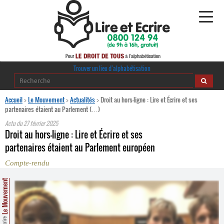
Alphabétisation
Trouver un lieu d’alphabétisation
Agir pour l’alpha
Accueil
>
Le Mouvement
>
Actualités
>
Droit au hors-ligne : Lire et Écrire et ses
partenaires étaient au Parlement (…)
Publications
Actu du
27 février 2025
Droit au hors-ligne : Lire et Écrire et ses
journaldelalpha.be
partenaires étaient au Parlement européen
Compte-rendu
Regards croisés
Ressources pédagogiques
Le Mouvement
Espace presse