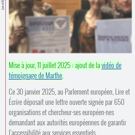
Lire et Écrire
Contacts
·
Comprendre et parler
Trouver un lieu d’alphabétisation
Bienvenue en Belgique
Mise à jour, 11 juillet 2025 : ajout de la
vidéo de
témoignage de Marthe
.
Ce 30 janvier 2025, au Parlement européen, Lire et
Écrire déposait une lettre ouverte signée par 650
organisations et chercheur
·
ses européen
·
nes
demandant aux autorités européennes de garantir
l’accessibilité aux services essentiels.