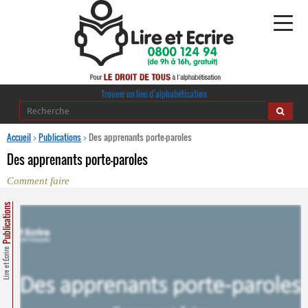
Alphabétisation
Trouver un lieu d’alphabétisation
Agir pour l’alpha
Accueil
>
Publications
>
Des apprenants porte-paroles
Des apprenants porte-paroles
Publications
Comment faire
journaldelalpha.be
Publications
Regards croisés
Ressources pédagogiques
Lire et Écrire
Espace presse