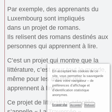
Par exemple, des apprenants du
Luxembourg sont impliqués
dans un projet de romans.
Ils relisent des romans destinés aux
personnes qui apprennent à lire.
C’est un projet qui montre que la
littérature, c’est pour tout le monde,
En acceptant les cookies de ce
site, vous permettez la sauvegarde
même pour les adultes qui
– dans votre navigateur – de
préférences d’affichage et
apprennent à lire.
d’identification statistique
anonymes.
Ce projet de littérature adaptée
En savoir plus
Accepter
Refuser
s’appelle « La Traversée ».