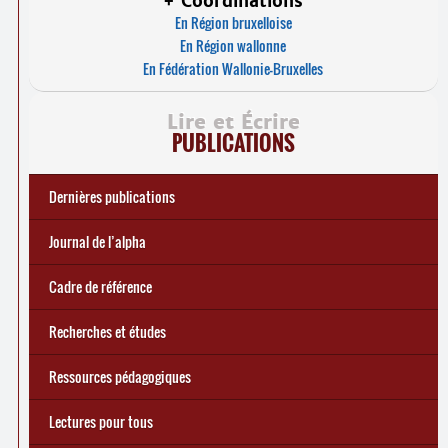
+ Coordinations
En Région bruxelloise
En Région wallonne
En Fédération Wallonie-Bruxelles
Lire et Écrire
PUBLICATIONS
Dernières publications
e
Réforme des allocations de chômage : premiers bilans
Statistiques 2025 sur les apprenant
... Tous les articles
·
es à Lire et Écrire
🎬 L’alpha populaire : c’est quoi ?
Journal de l’alpha 241 (2
trimestre 2026) : Militer pour
Journal de l’alpha
d’une exclusion annoncée
écrire demain
Cadre de référence
Recherches et études
Ressources pédagogiques
Lectures pour tous