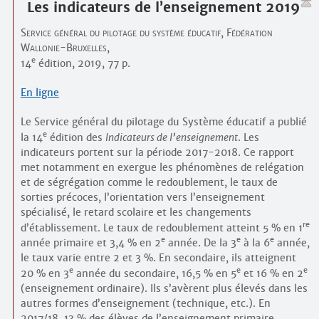
Les indicateurs de l’enseignement 2019
Service général du pilotage du système éducatif, Fédération
Wallonie-Bruxelles,
e
14
édition, 2019, 77 p.
En ligne
Le Service général du pilotage du Système éducatif a publié
e
la 14
édition des
Indicateurs de l’enseignement
. Les
indicateurs portent sur la période 2017-2018. Ce rapport
met notamment en exergue les phénomènes de relégation
et de ségrégation comme le redoublement, le taux de
sorties précoces, l’orientation vers l’enseignement
spécialisé, le retard scolaire et les changements
re
d’établissement. Le taux de redoublement atteint 5 % en 1
e
e
e
année primaire et 3,4 % en 2
année. De la 3
à la 6
année,
le taux varie entre 2 et 3 %. En secondaire, ils atteignent
e
e
e
20 % en 3
année du secondaire, 16,5 % en 5
et 16 % en 2
(enseignement ordinaire). Ils s’avèrent plus élevés dans les
autres formes d’enseignement (technique, etc.). En
2017/18, 13 % des élèves de l’enseignement primaire