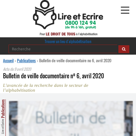
Alphabétisation
Trouver un lieu d’alphabétisation
Agir pour l’alpha
Accueil
>
Publications
>
Bulletin de veille documentaire no 6, avril 2020
Actu du
9 avril 2020
Publications
o
Bulletin de veille documentaire n
6, avril 2020
L’avancée de la recherche dans le secteur de
journaldelalpha.be
l’alphabétisation
Regards croisés
Publications
Ressources pédagogiques
Espace presse
Lire et Écrire