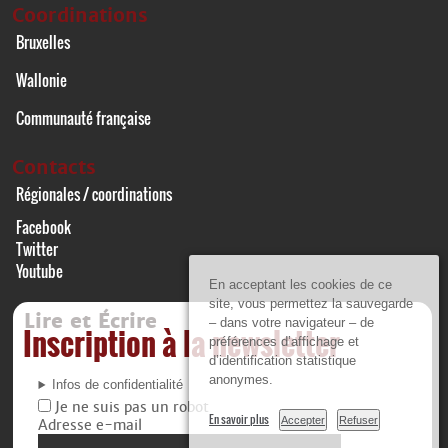
Coordinations
Bruxelles
Wallonie
Communauté française
Contacts
Régionales / coordinations
Facebook
Twitter
Youtube
En acceptant les cookies de ce
site, vous permettez la sauvegarde
Lire et Écrire
– dans votre navigateur – de
Inscription à la newsletter
préférences d’affichage et
d’identification statistique
anonymes.
Infos de confidentialité
Je ne suis pas un robot
En savoir plus
Accepter
Refuser
Adresse e-mail