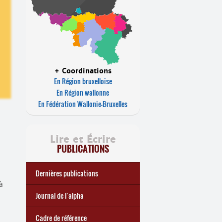
+ Coordinations
En Région bruxelloise
En Région wallonne
En Fédération Wallonie-Bruxelles
Lire et Écrire
PUBLICATIONS
Dernières publications
à
e
Réforme des allocations de
Statistiques 2025 sur les
... Tous les articles
🎬 L’alpha populaire : c’est
Journal de l’alpha 241 (2
Journal de l’alpha
chômage : premiers bilans
apprenant
·
es à Lire et Écrire
trimestre 2026) : Militer pour
quoi ?
d’une exclusion annoncée
écrire demain
Cadre de référence