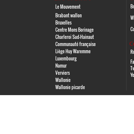
Br
Le Mouvement
Brabant wallon
W
Bruxelles
C
Centre Mons Borinage
Charleroi Sud-Hainaut
C
Communauté française
Liège Huy Waremme
Ré
Luxembourg
F
Namur
Tw
Verviers
Y
Wallonie
Wallonie picarde