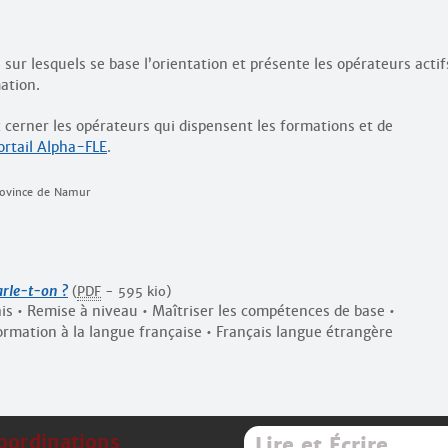
s sur lesquels se base l’orientation et présente les opérateurs actif
ation.
x cerner les opérateurs qui dispensent les formations et de
ortail Alpha-FLE
.
province de Namur
arle-t-on ?
(
PDF
-
595 kio
)
is • Remise à niveau • Maîtriser les compétences de base •
ormation à la langue française • Français langue étrangère
oordinations
Lire et Écrire