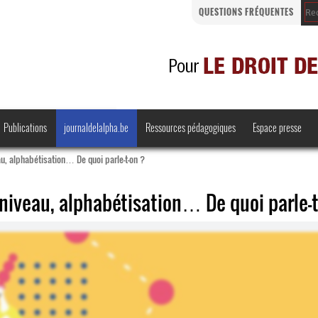
QUESTIONS FRÉQUENTES
Publications
journaldelalpha.be
Ressources pédagogiques
Espace presse
au, alphabétisation… De quoi parle-t-on ?
 niveau, alphabétisation… De quoi parle-
Regards croisés
Comprendre et parler
Bienvenue en Belgique
·