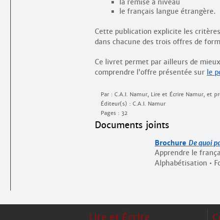
la remise à niveau
le français langue étrangère.
Cette publication explicite les critère
dans chacune des trois offres de form
Ce livret permet par ailleurs de mieu
comprendre l’offre présentée sur
le p
Par : C.A.I. Namur, Lire et Écrire Namur, et 
Éditeur(s) : C.A.I. Namur
Pages : 32
Documents joints
Brochure
De quoi p
Apprendre le frança
Alphabétisation • F
Lire et Écrire
C