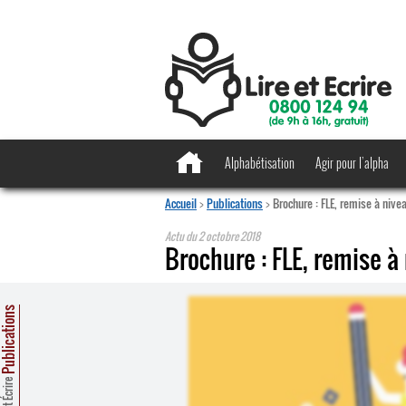
Alphabétisation
Agir pour l’alpha
Accueil
>
Publications
>
Brochure : FLE, remise à nive
Actu du
2 octobre 2018
Brochure : FLE, remise à
ublications
Lire et Écrire