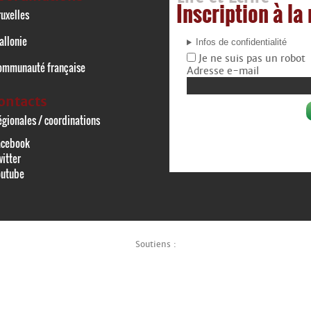
Inscription à la
uxelles
allonie
Infos de confidentialité
Je ne suis pas un robot
ommunauté française
Adresse e-mail
ontacts
gionales / coordinations
acebook
itter
outube
Soutiens :