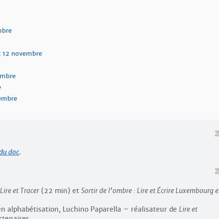
mbre
et 12 novembre
embre
e
embre
du doc
.
Lire et Tracer
(22 min) et
Sortir de l’ombre : Lire et Écrire Luxembourg 
en alphabétisation, Luchino Paparella – réalisateur de
Lire et
rtenaires.