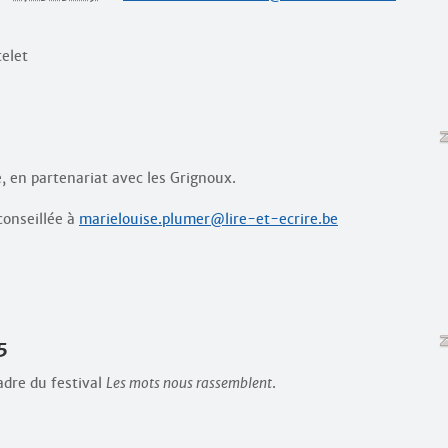
telet
, en partenariat avec les Grignoux.
conseillée à
marielouise.plumer@lire-et-ecrire.be
5
adre du festival
Les mots nous rassemblent
.