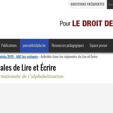
QUESTIONS FRÉQUENTES
Publications
journaldelalpha.be
Ressources pédagogiques
Espace presse
’alpha 2025 : ABC les préjugés
>
Activités dans les régionales de Lire et Écrire
ales de Lire et Écrire
rnationale de l’alphabétisation
Regards croisés
Comprendre et parler
Bienvenue en Belgique
·