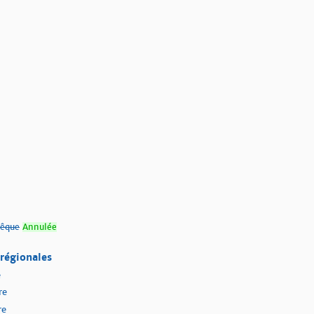
vêque
Annulée
 régionales
e
re
re