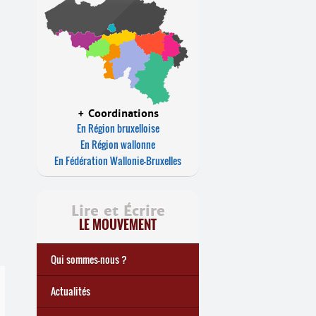
+ Coordinations
En Région bruxelloise
En Région wallonne
En Fédération Wallonie-Bruxelles
Lire et Écrire
LE MOUVEMENT
Qui sommes-nous ?
Notre histoire
Le mouvement Lire et Écrire
Charte de Lire et Écrire
Actions de recherches et
Actions de formations de
... Tous les articles
Actualités
études
formateurs