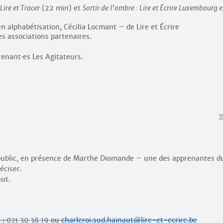
Lire et Tracer
(22 min) et
Sortir de l’ombre : Lire et Écrire Luxembourg 
en alphabétisation, Cécilia Locmant – de Lire et Écrire
s associations partenaires.
prenant
·
es Les Agitateurs.
 public, en présence de Marthe Diomande – une des apprenantes d
éciser.
aut.
 :
071 30 36 19
ou
charleroi.sud.hainaut@lire-et-ecrire.be