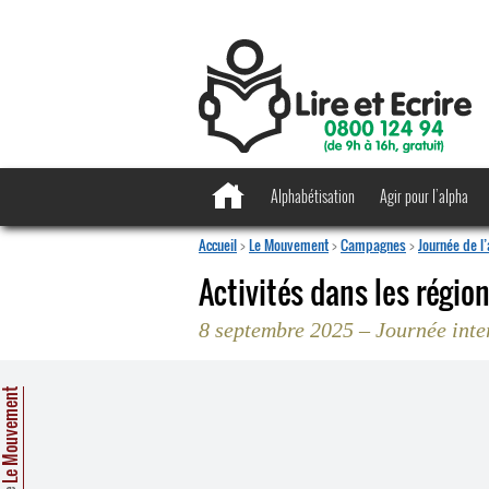
Alphabétisation
Agir pour l’alpha
Accueil
>
Le Mouvement
>
Campagnes
>
Journée de l
Activités dans les région
8 septembre 2025 – Journée inte
e Mouvement