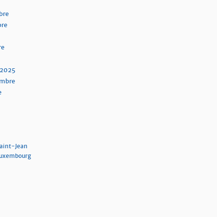
bre
bre
re
 2025
embre
e
aint-Jean
Luxembourg