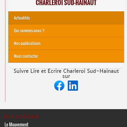
CHARLEROI SUD-HAINAUT
Actualités
Qui sommes-nous ?
Nos actions
Nos publications
Nous contacter
Suivre Lire et Écrire Charleroi Sud-Hainaut
sur
Lire et Écrire
Le Mouvement