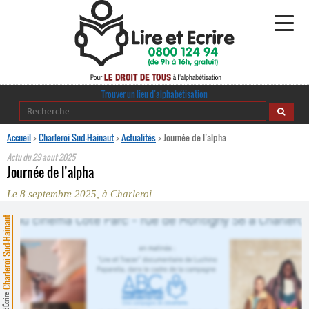
Alphabétisation
Trouver un lieu d’alphabétisation
Agir pour l’alpha
Accueil
>
Charleroi Sud-Hainaut
>
Actualités
>
Journée de l’alpha
Actu du
29 aout 2025
Publications
Journée de l’alpha
Le 8 septembre 2025, à Charleroi
journaldelalpha.be
harleroi Sud-Hainaut
Regards croisés
Ressources pédagogiques
Espace presse
Lire et Écrire