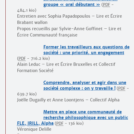
groupe « oral débutant »
(
PDF
-
484.1 kio
)
Entretien avec Sophia Papadopoulos – Lire et Écrire
Brabant wallon
Propos recueillis par Sylvie-Anne Goffinet – Lire et
Écrire Communauté française
Former les travailleurs aux questions de
société : une priorité, un engagement
(
PDF
-
716.2 kio
)
Alain Leduc – Lire et Écrire Bruxelles et Collectif
Formation Société
Comprendre, analyser et agir dans une
société complexe : on y travaille !
(
PDF
-
639.7 kio
)
Joëlle Dugailly et Anne Loontjens – Collectif Alpha
Mettre en place une communauté de
recherche philosophique avec un public
FLE
,
IRILL
, Alpha
(
PDF
-
136 kio
)
Véronique Delille