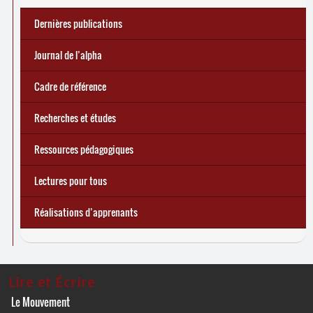
Dernières publications
e
Réforme des allocations de chômage : premiers bilans
Statistiques 2025 sur les apprenant
... Tous les articles
·
es à Lire et Écrire
🎬 L’alpha populaire : c’est quoi ?
Journal de l’alpha 241 (2
trimestre 2026) : Militer pour
Journal de l’alpha
d’une exclusion annoncée
écrire demain
Cadre de référence
Recherches et études
Ressources pédagogiques
Lectures pour tous
Réalisations d’apprenants
Lire et Écrire
Le Mouvement