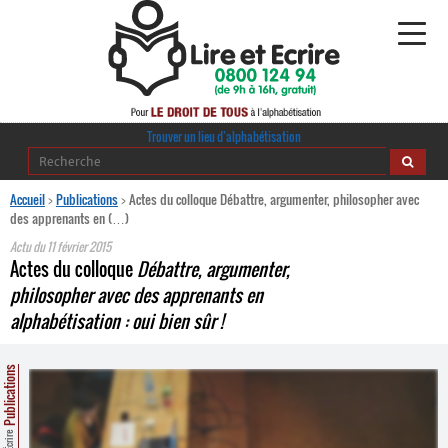
Alphabétisation
Trouver un lieu d’alphabétisation
Agir pour l’alpha
Accueil
>
Publications
>
Actes du colloque Débattre, argumenter, philosopher avec
des apprenants en (…)
Publications
Actu du
11 février 2015
Actes du colloque
Débattre, argumenter,
journaldelalpha.be
philosopher avec des apprenants en
alphabétisation : oui bien sûr !
Regards croisés
Ressources pédagogiques
Publications
Espace presse