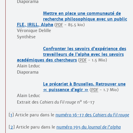
Diaporama
Mettre en place une communauté de
recherche philosophique avec un public
FLE
,
IRILL
, Alpha
(
PDF
-
85.5 kio
)
Véronique Delille
Synthèse
Confronter les savoirs d’expérience des
travailleurs de l’alpha avec les savoirs
académiques des chercheurs
(
PDF
-
1.5 Mio
)
Alain Leduc
Diaporama
Le précariat à Bruxelles. Retrouver une
« puissance d’agir »
(
PDF
-
1.7 Mio
)
Alain Leduc
o
Extrait des
Cahiers du Fil rouge
n
16-17
[
1
]
Article paru dans le
numéro 16-17 des
Cahiers du Fil rouge
[
2
]
Article paru dans le
numéro 195 du
Journal de l’alpha