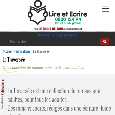
Alphabétisation
Trouver un lieu d’alphabétisation
Agir pour l’alpha
Accueil
>
Publications
>
La Traversée
La Traversée
Publications
Une collection de romans pour les lecteurs adultes
débutants
journaldelalpha.be
Publications
Regards croisés
Ressources pédagogiques
La Traversée est une collection de romans pour
adultes, pour tous les adultes.
Lire et Écrire
Espace presse
Des romans courts, rédigés dans une écriture fluide