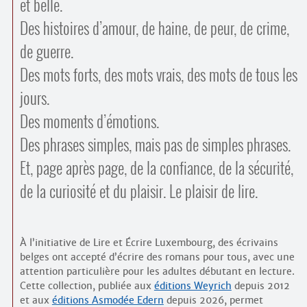
et belle.
Contacts
·
Des histoires d’amour, de haine, de peur, de crime,
Comprendre et parler
Trouver un lieu d’alphabétisation
de guerre.
Bienvenue en Belgique
Des mots forts, des mots vrais, des mots de tous les
jours.
Des moments d’émotions.
Des phrases simples, mais pas de simples phrases.
Et, page après page, de la confiance, de la sécurité,
de la curiosité et du plaisir. Le plaisir de lire.
À l’initiative de Lire et Écrire Luxembourg, des écrivains
belges ont accepté d’écrire des romans pour tous, avec une
attention particulière pour les adultes débutant en lecture.
Cette collection, publiée aux
éditions Weyrich
depuis 2012
et aux
éditions Asmodée Edern
depuis 2026, permet