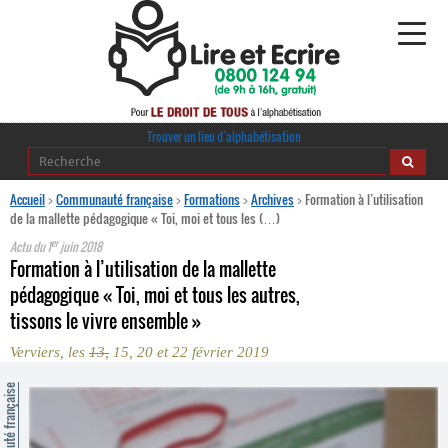
Alphabétisation
Trouver un lieu d’alphabétisation
Agir pour l’alpha
Accueil
>
Communauté française
>
Formations
>
Archives
>
Formation à l’utilisation
de la mallette pédagogique « Toi, moi et tous les (…)
Publications
er
Actu du
1
juin 2018
Formation à l’utilisation de la mallette
journaldelalpha.be
pédagogique « Toi, moi et tous les autres,
tissons le vivre ensemble »
Regards croisés
Ressources pédagogiques
Verviers, les
13,
15, 20 et 22 février 2019
ommunauté française
Espace presse