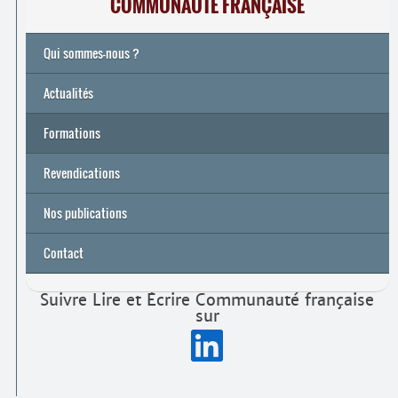
COMMUNAUTÉ FRANÇAISE
Qui sommes-nous ?
Actualités
Formations
Archives
Université de printemps 2026
Revendications
Nos publications
Contact
Suivre Lire et Écrire Communauté française
sur