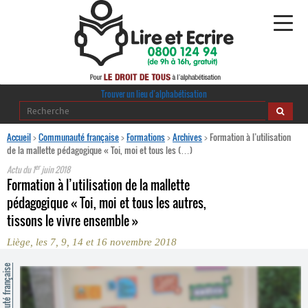
Alphabétisation
Trouver un lieu d’alphabétisation
Agir pour l’alpha
Accueil
>
Communauté française
>
Formations
>
Archives
>
Formation à l’utilisation
de la mallette pédagogique « Toi, moi et tous les (…)
Publications
er
Actu du
1
juin 2018
Formation à l’utilisation de la mallette
journaldelalpha.be
pédagogique « Toi, moi et tous les autres,
tissons le vivre ensemble »
Regards croisés
Ressources pédagogiques
Liège, les 7, 9, 14 et 16 novembre 2018
ommunauté française
Espace presse