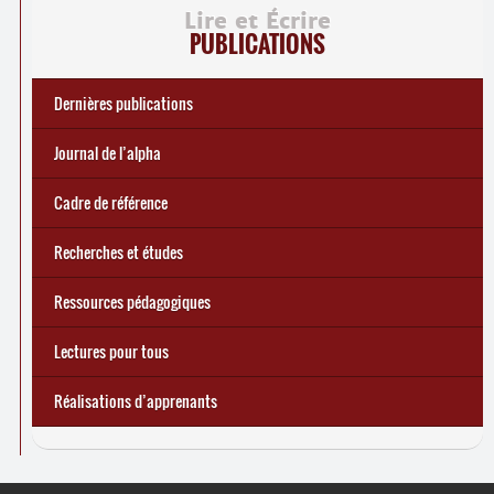
Lire et Écrire
PUBLICATIONS
Dernières publications
e
Réforme des allocations de chômage : premiers bilans
Statistiques 2025 sur les apprenant
... Tous les articles
·
es à Lire et Écrire
🎬 L’alpha populaire : c’est quoi ?
Journal de l’alpha 241 (2
trimestre 2026) : Militer pour
Journal de l’alpha
d’une exclusion annoncée
écrire demain
Cadre de référence
Recherches et études
Ressources pédagogiques
Lectures pour tous
Réalisations d’apprenants