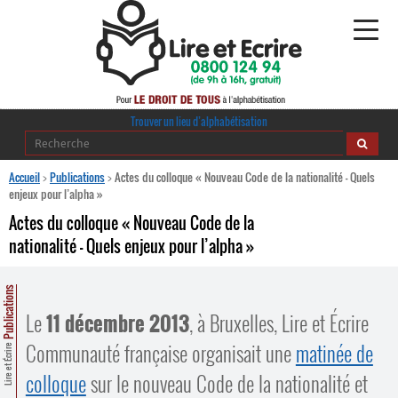
Alphabétisation
Trouver un lieu d’alphabétisation
Agir pour l’alpha
Accueil
>
Publications
>
Actes du colloque « Nouveau Code de la nationalité – Quels
enjeux pour l’alpha »
Publications
Actes du colloque « Nouveau Code de la
nationalité – Quels enjeux pour l’alpha »
journaldelalpha.be
Regards croisés
Publications
Ressources pédagogiques
Le
11 décembre 2013
, à Bruxelles, Lire et Écrire
Communauté française organisait une
matinée de
Lire et Écrire
Espace presse
colloque
sur le nouveau Code de la nationalité et