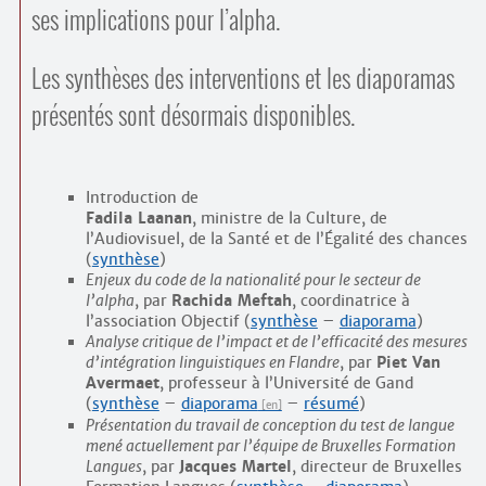
Contacts
ses implications pour l’alpha.
·
Comprendre et parler
Trouver un lieu d’alphabétisation
Les synthèses des interventions et les diaporamas
Bienvenue en Belgique
présentés sont désormais disponibles.
Introduction de
Fadila Laanan
, ministre de la Culture, de
l’Audiovisuel, de la Santé et de l’Égalité des chances
(
synthèse
)
Enjeux du code de la nationalité pour le secteur de
l’alpha
, par
Rachida Meftah
, coordinatrice à
l’association Objectif (
synthèse
–
diaporama
)
Analyse critique de l’impact et de l’efficacité des mesures
d’intégration linguistiques en Flandre
, par
Piet Van
Avermaet
, professeur à l’Université de Gand
(
synthèse
–
diaporama
–
résumé
)
Présentation du travail de conception du test de langue
mené actuellement par l’équipe de Bruxelles Formation
Langues
, par
Jacques Martel
, directeur de Bruxelles