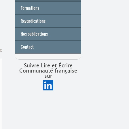
Formations
Archives
Université de printemps 2026
Revendications
Nos publications
Contact
Suivre Lire et Écrire
Communauté française
sur