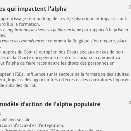
es qui impactent l’alpha
pprentissage tout au long de la vie) : historique et impacts sur la
rd’hui la formation.
es et applications des services publics en ligne
par rapport à la prise en
tes.
rcement des compétences
: comment la Belgique s’en empare, place
.
n auprès du Comité européen des Droits sociaux en cas de non-
icles de la Charte européenne des droits sociaux : comment ça
our l’alpha de faire reconnaitre les droits des personnes en
ropéen (FSE) : influence sur le secteur de la formation des adultes
ent, impacts des opportunités offertes et des contraintes imposées
de subsides du FSE.
modèle d’action de l’alpha populaire
P.
ohésion sociale.
cours d’accueil et d’intégration.
: Promotion de la santé, Démocratie culturelle, etc.