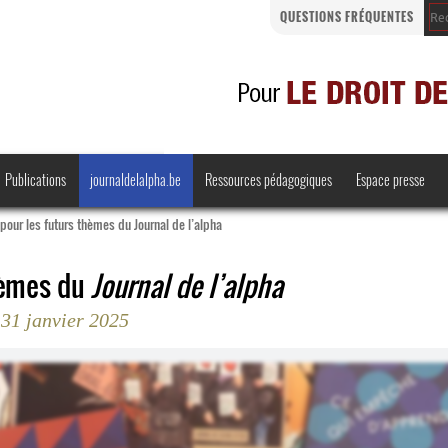
QUESTIONS FRÉQUENTES
Publications
journaldelalpha.be
Ressources pédagogiques
Espace presse
pour les futurs thèmes du Journal de l’alpha
hèmes du
Journal de l’alpha
 31 janvier 2025
Regards croisés
Comprendre et parler
Bienvenue en Belgique
·