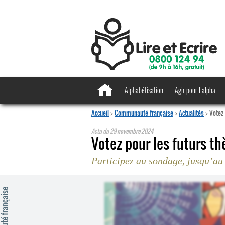
Alphabétisation
Agir pour l’alpha
Accueil
>
Communauté française
>
Actualités
>
Votez 
Actu du
29 novembre 2024
Votez pour les futurs t
Participez au sondage, jusqu’au
mmunauté française